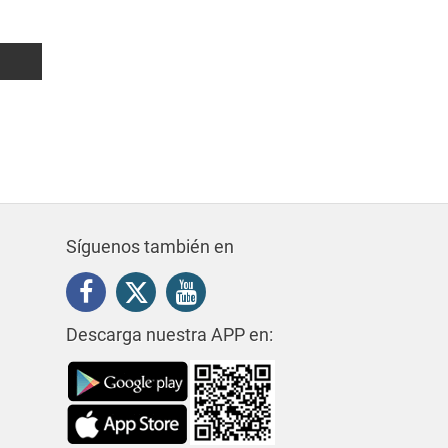
168 m²
4
0
2.000€
Síguenos también en
Descarga nuestra APP en: