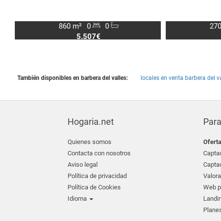
860 m²
0
0
270
5.507€
También disponibles en barbera del valles:
locales en venta barbera del va
Hogaria.net
Para
Quienes somos
Ofert
Contacta con nosotros
Captac
Aviso legal
Captac
Política de privacidad
Valora
Política de Cookies
Web pr
Idioma
Landin
Planes