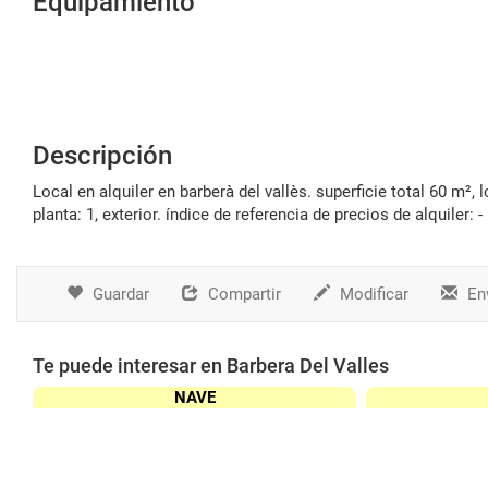
Equipamiento
Descripción
local en alquiler en barberà del vallès. superficie total 60 m², local superficie útil 55 m², estado conservación: buen estado, nº de
planta: 1, exterior. índice de referencia de precios de alquiler: -
Guardar
Compartir
Modificar
Env
Te puede interesar en Barbera Del Valles
NAVE