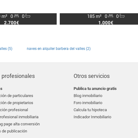
 m²
0
0
185 m²
0
0
2.700€
1.000€
lles (5)
naves en alquiler barbera del valles (2)
 profesionales
Otros servicios
as
Publica tu anuncio gratis
ión de particulares
Blog inmobiliario
ión de propietarios
Foro inmobiliario
ción profesional
Calcula tu hipoteca
ofesional inmobiliaria
Indicador Inmobiliario
g page alta conversión
 de publicación