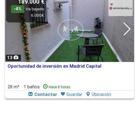
189.000 €
-4%
Ha bajado
6.000€
13
Oportunidad de inversión en Madrid Capital
28 m²
1 baños
Hace 8 horas
Contactar
Guardar
Ubicación