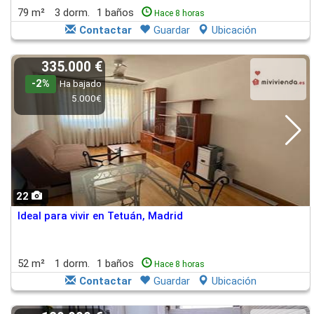
79 m²
3 dorm.
1 baños
Hace 8 horas
Contactar
Guardar
Ubicación
335.000 €
-2%
Ha bajado
5.000€
22
Ideal para vivir en Tetuán, Madrid
52 m²
1 dorm.
1 baños
Hace 8 horas
Contactar
Guardar
Ubicación