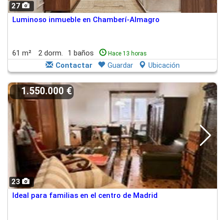
27
Luminoso inmueble en Chamberí-Almagro
61 m²
2 dorm.
1 baños
Hace 13 horas
Contactar
Guardar
Ubicación
1.550.000 €
23
Ideal para familias en el centro de Madrid