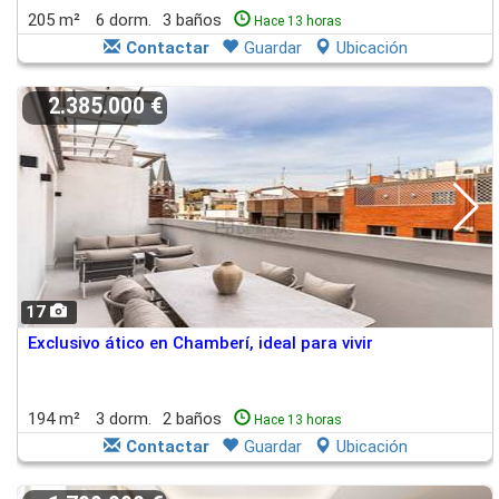
205 m²
6 dorm.
3 baños
Hace 13 horas
Contactar
Guardar
Ubicación
2.385.000 €
17
Exclusivo ático en Chamberí, ideal para vivir
194 m²
3 dorm.
2 baños
Hace 13 horas
Contactar
Guardar
Ubicación