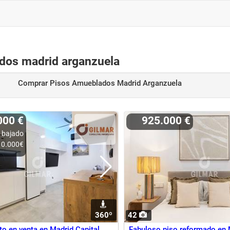
dos madrid arganzuela
Comprar Pisos Amueblados Madrid Arganzuela
000 €
925.000 €
 bajado
10.000€
360º
42
o en venta en Madrid Capital,
Fabuloso piso reformado en 