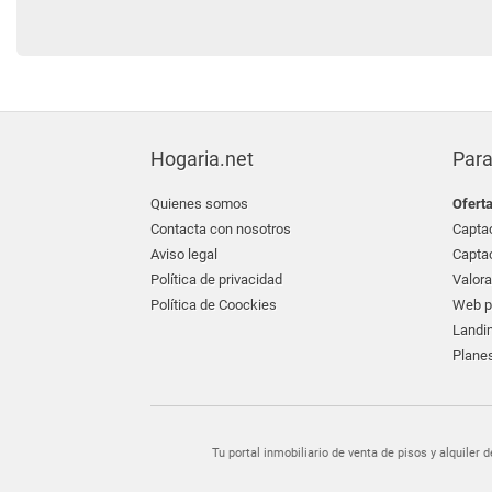
Hogaria.net
Para
Quienes somos
Ofert
Contacta con nosotros
Captac
Aviso legal
Captac
Política de privacidad
Valora
Política de Coockies
Web pr
Landin
Planes
Tu portal inmobiliario de venta de pisos y alquil