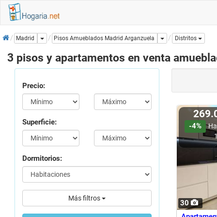
Inicio
Dropdown
Dropdown
Pisos Amueblados Madrid Arganzuela
Madrid
Distritos
3 pisos y apartamentos en venta amuebla
Precio:
269.
Superficie:
-4%
Ha
Dormitorios:
Más filtros
30
Apartament