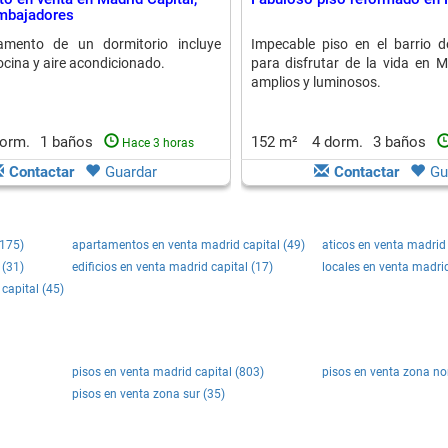
mbajadores
amento de un dormitorio incluye
Impecable piso en el barrio de
ocina y aire acondicionado.
para disfrutar de la vida en M
amplios y luminosos.
dorm.
1 baños
152 m²
4 dorm.
3 baños
Hace 3 horas
Contactar
Guardar
Contactar
Gu
(175)
apartamentos en venta madrid capital (49)
aticos en venta madrid 
 (31)
edificios en venta madrid capital (17)
locales en venta madrid
capital (45)
pisos en venta madrid capital (803)
pisos en venta zona no
pisos en venta zona sur (35)