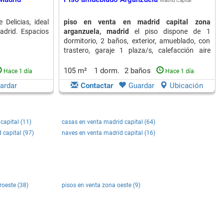
Madrid Capital
 Delicias, ideal
piso en venta en madrid capital zona
adrid. Espacios
arganzuela, madrid
el piso dispone de 1
dormitorio, 2 baños, exterior, amueblado, con
trastero, garaje 1 plaza/s, calefacción aire
acondicionado
105 m²
1 dorm.
2 baños
Hace 1 día
Hace 1 día
ardar
Contactar
Guardar
Ubicación
capital (11)
casas en venta madrid capital (64)
 capital (97)
naves en venta madrid capital (16)
roeste (38)
pisos en venta zona oeste (9)