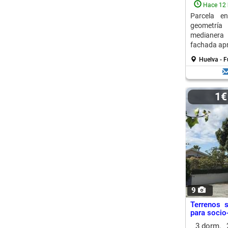
Hace 12 
Parcela e
geometría 
medianera
fachada apr
Huelva - F
1€
9
Terrenos s
para socio
3 dorm.