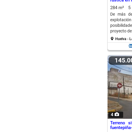
rústica en l
284 m²
5
De más de
explotac
posibilidad
proyecto de 
Huelva - L
145.
4
Terreno s
fuentepiña