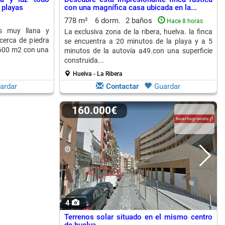
 playas
con una magnífica casa ubicada en la...
778 m²
6 dorm.
2 baños
Hace 8 horas
es muy llana y
La exclusiva zona de la ribera, huelva. la finca
cerca de piedra
se encuentra a 20 minutos de la playa y a 5
e 600 m2 con una
minutos de la autovía a49.con una superficie
construida...
Huelva - La Ribera
ardar
Contactar
Guardar
160.000€
4
Terrenos solar situado en el mismo centro