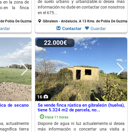
de suelo urbano y urbanizable.si desea más
a en la zona de
información no dude en contactar con nosotros
co.en la finca
en el 675...
 de Pobla De Guzman
Gibraleon - Andalucia.
A 13 Kms. de Pobla De Guzman
ardar
Contactar
Guardar
22.000€
16
tica de secano
Se vende finca rústica en gibraleón (huelva),
tiene 5.324 m2 de parcela, no...
Hace 11 horas
ha, actualmente
Dispone de agua ni luz actualemente.si desea
gnífica tierra
más información o concertar una visita a