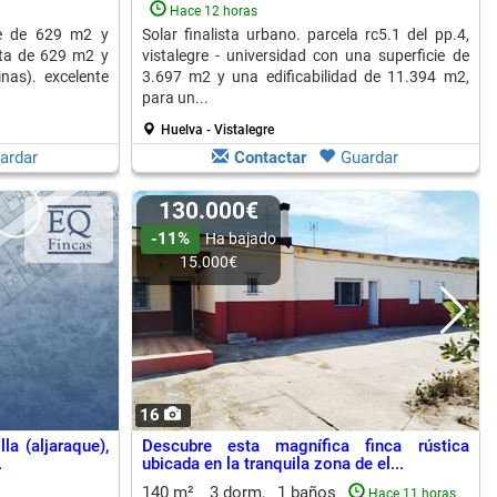
Hace 12 horas
ie de 629 m2 y
Solar finalista urbano. parcela rc5.1 del pp.4,
nta de 629 m2 y
vistalegre - universidad con una superficie de
nas). excelente
3.697 m2 y una edificabilidad de 11.394 m2,
para un...
Huelva - Vistalegre
ardar
Contactar
Guardar
130.000€
-11%
Ha bajado
15.000€
16
la (aljaraque),
Descubre esta magnífica finca rústica
.
ubicada en la tranquila zona de el...
140 m²
3 dorm.
1 baños
Hace 11 horas