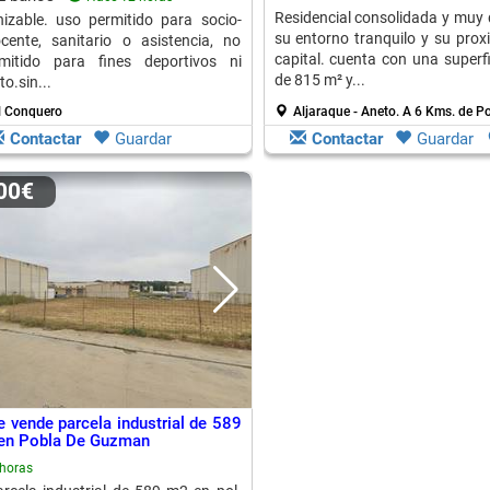
Residencial consolidada y mu
izable. uso permitido para socio-
su entorno tranquilo y su prox
ocente, sanitario o asistencia, no
capital. cuenta con una superf
mitido para fines deportivos ni
de 815 m² y...
o.sin...
l Conquero
Aljaraque - Aneto.
A 6 Kms. de P
Contactar
Guardar
Contactar
Guardar
000€
e vende parcela industrial de 589
 en Pobla De Guzman
horas