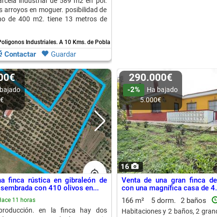
rcela industrial de 589 m2 en pol.
os arroyos en moguer. posibilidad de
no de 400 m2. tiene 13 metros de
oligonos Industriales.
A 10 Kms. de Pobla De Guzman
Contactar
Guardar
000€
290.000€
-2%
bajado
Ha bajado
0€
5.000€
16
 finca rústica en gibraleón de
Venta de una gran finca de
embrada con 410 olivos en...
con una magnífica casa de 4.
166 m²
5 dorm.
2 baños
ace 11 horas
producción. en la finca hay dos
Habitaciones y 2 baños, 2 gran