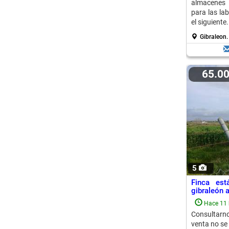
almacenes 
para las lab
el siguiente.
Gibraleon
65.0
5
Finca est
gibraleón a
Hace 11 
Consultarno
venta no se