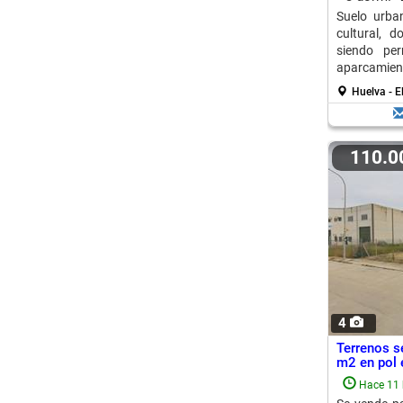
Suelo urban
cultural, d
siendo per
aparcamient
Huelva - E
110.
4
Terrenos s
m2 en pol
Hace 11 