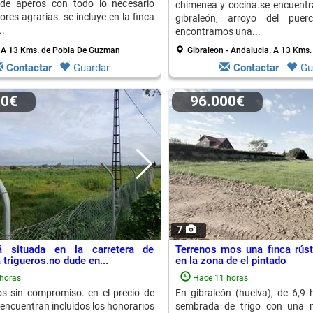
de aperos con todo lo necesario
chimenea y cocina.se encuentr
ores agrarias. se incluye en la finca
gibraleón, arroyo del puer
..
encontramos una...
.
A 13 Kms. de Pobla De Guzman
Gibraleon - Andalucia.
A 13 Kms.
Contactar
Guardar
Contactar
Gu
00€
96.000€
7
á situada en la carretera de
Terrenos mos una finca rús
 trigueros.no dude en...
en la zona de el pintado
horas
Hace 11 horas
s sin compromiso. en el precio de
En gibraleón (huelva), de 6,9 
 encuentran incluidos los honorarios
sembrada de trigo con una ma