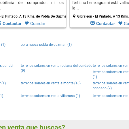
biliaria del comprador, ni los
fértil.no tiene agua ni está vall
.
la...
- El Pintado.
A 13 Kms. de Pobla De Guzman
Gibraleon - El Pintado.
A 13 Kms.
Contactar
Guardar
Contactar
Gu
 (1)
obra nueva pobla de guzman (1)
s par del
terrenos solares en venta rociana del condado
terrenos solares en ven
(9)
terrenos solares en ven
(1)
 (1)
terrenos solares en venta almonte (16)
terrenos solares en ven
condado (7)
(1)
terrenos solares en venta villarrasa (1)
terrenos solares en ven
s en venta que buscas?