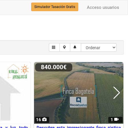
Simulador Tasación Gratis
Acceso usuarios
840.000€
16
1
a y luz todo
Descubre esta impresionante finca rústica