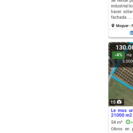
Se vende pa
industrial l
hacer sóta
fachada. ...
Moguer - P
130.
-4%
Ha 
5.00
15
Le mos una
21000 m2 s
54 m²
H
Olivos en 