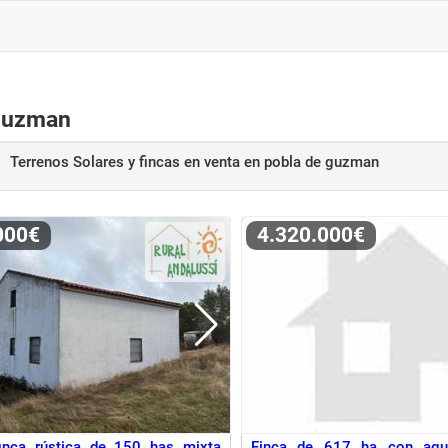
 Guzman
Terrenos Solares y fincas en venta
en pobla de guzman
.000€
4.320.000€
finca rústica de 150 has mixta
Finca de 617 ha con agu