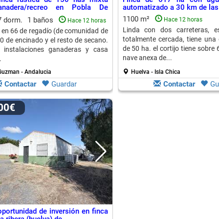
ganadera/recreo en Pobla De
automatizado a 30 km de las
1100 m²
7 dorm.
1 baños
Hace 12 horas
Hace 12 horas
Linda con dos carreteras, 
s en 66 de regadío (de comunidad de
totalmente cercada, tiene una 
50 de encinado y el resto de secano.
de 50 ha. el cortijo tiene sobr
 instalaciones ganaderas y casa
nave anexa de...
.
Guzman - Andalucia
Huelva - Isla Chica
Contactar
Guardar
Contactar
Gu
900€
oportunidad de inversión en finca