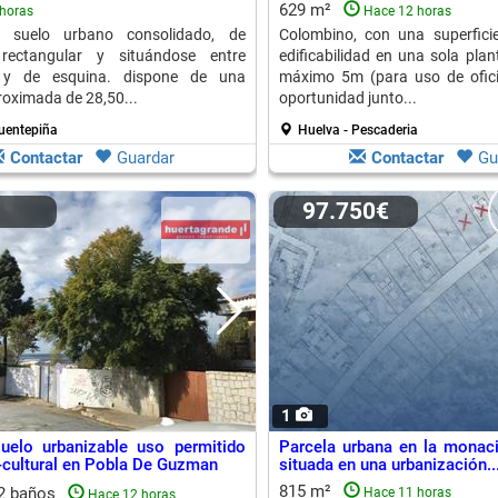
629 m²
horas
Hace 12 horas
n suelo urbano consolidado, de
Colombino, con una superfic
rectangular y situándose entre
edificabilidad en una sola pla
 y de esquina. dispone de una
máximo 5m (para uso de ofici
oximada de 28,50...
oportunidad junto...
uentepiña
Huelva - Pescaderia
Contactar
Guardar
Contactar
Gu
97.750€
1
uelo urbanizable uso permitido
Parcela urbana en la monacil
-cultural en Pobla De Guzman
situada en una urbanización..
815 m²
2 baños
Hace 11 horas
Hace 12 horas