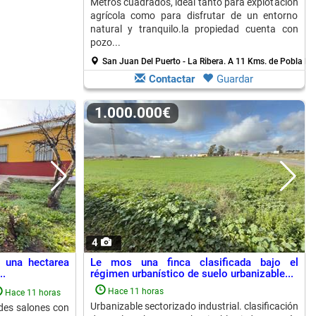
Metros cuadrados, ideal tanto para explotación
agrícola como para disfrutar de un entorno
natural y tranquilo.la propiedad cuenta con
pozo...
San Juan Del Puerto - La Ribera.
A 11 Kms. de Pobla D
Contactar
Guardar
1.000.000€
4
 una hectarea
Le mos una finca clasificada bajo el
..
régimen urbanístico de suelo urbanizable...
Hace 11 horas
Hace 11 horas
Urbanizable sectorizado industrial. clasificación
des salones con