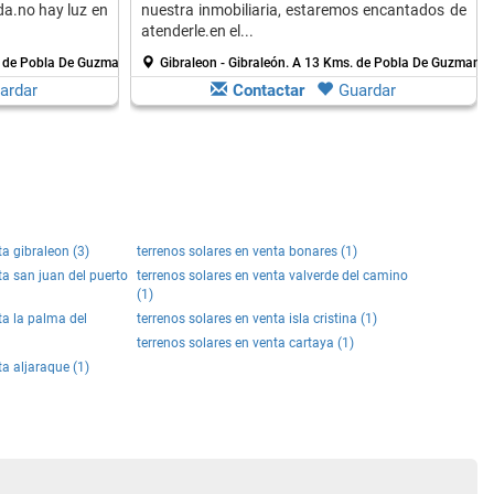
ada.no hay luz en
nuestra inmobiliaria, estaremos encantados de
atenderle.en el...
 de Pobla De Guzman
Gibraleon - Gibraleón.
A 13 Kms. de Pobla De Guzman
ardar
Contactar
Guardar
ta gibraleon (3)
terrenos solares en venta bonares (1)
ta san juan del puerto
terrenos solares en venta valverde del camino
(1)
ta la palma del
terrenos solares en venta isla cristina (1)
terrenos solares en venta cartaya (1)
ta aljaraque (1)