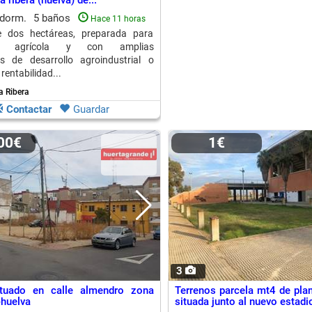
a ribera (huelva) de...
 dorm.
5 baños
Hace 11 horas
 dos hectáreas, preparada para
ión agrícola y con amplias
es de desarrollo agroindustrial o
rentabilidad...
a Ribera
Contactar
Guardar
000€
1€
3
ituado en calle almendro zona
Terrenos parcela mt4 de plan
-huelva
situada junto al nuevo estadio