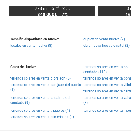
778 m²
6
2
0 
840.000€
-7%
16
También disponibles en huelva:
duplex en venta huelva (2)
locales en venta huelva (8)
obra nueva huelva capital (2)
Cerca de Huelva:
terrenos solares en venta bollu
condado (119)
terrenos solares en venta gibraleon (6)
terrenos solares en venta bona
terrenos solares en venta san juan del puerto
terrenos solares en venta villal
(1)
terrenos solares en venta cart
terrenos solares en venta la palma del
terrenos solares en venta val
condado (9)
(3)
terrenos solares en venta trigueros (1)
terrenos solares en venta mog
terrenos solares en venta isla cristina (1)