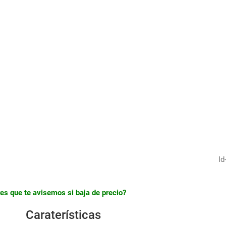
1
/
4
Id
es que te avisemos si baja de precio?
Caraterísticas