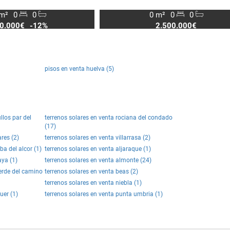
m²
0
0
0 m²
0
0
0.000€
-12%
2.500.000€
pisos en venta huelva (5)
llos par del
terrenos solares en venta rociana del condado
(17)
res (2)
terrenos solares en venta villarrasa (2)
ba del alcor (1)
terrenos solares en venta aljaraque (1)
aya (1)
terrenos solares en venta almonte (24)
verde del camino
terrenos solares en venta beas (2)
terrenos solares en venta niebla (1)
uer (1)
terrenos solares en venta punta umbria (1)