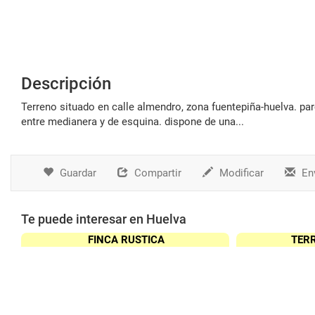
Descripción
terreno situado en calle almendro, zona fuentepiña-huelva. parcela en suelo urbano consolidado, de geometría rectangular y situándose
entre medianera y de esquina. dispone de una...
Guardar
Compartir
Modificar
Env
Te puede interesar en Huelva
FINCA RUSTICA
TER