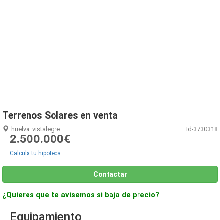
1
/
8
Terrenos Solares en venta
huelva
vistalegre
Id-3730318
2.500.000€
Calcula tu hipoteca
Contactar
¿Quieres que te avisemos si baja de precio?
Equipamiento