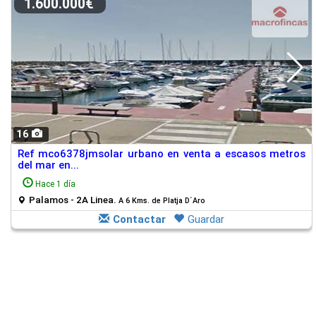
1.600.000€
16
Ref mco6378jmsolar urbano en venta a escasos metros
del mar en...
Hace 1 día
Palamos - 2A Linea.
A 6 Kms. de Platja D´Aro
Contactar
Guardar