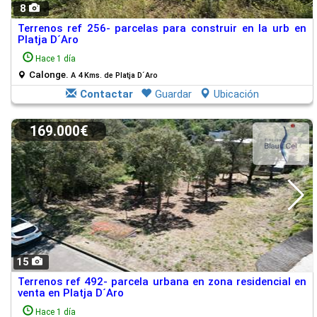
8
Terrenos ref 256- parcelas para construir en la urb en
Platja D´Aro
Hace 1 día
Calonge.
A 4 Kms. de Platja D´Aro
Contactar
Guardar
Ubicación
169.000€
15
Terrenos ref 492- parcela urbana en zona residencial en
venta en Platja D´Aro
Hace 1 día