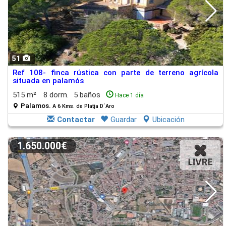
51
Ref 108- finca rústica con parte de terreno agrícola
situada en palamós
515 m²
8 dorm.
5 baños
Hace 1 día
Palamos.
A 6 Kms. de Platja D´Aro
Contactar
Guardar
Ubicación
1.650.000€