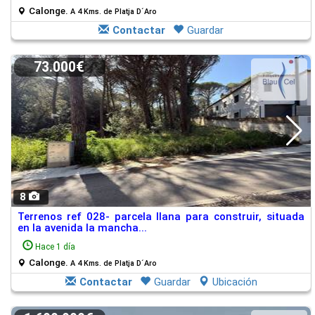
Calonge.
A 4 Kms. de Platja D´Aro
Contactar
Guardar
73.000€
8
Terrenos ref 028- parcela llana para construir, situada
en la avenida la mancha...
Hace 1 día
Calonge.
A 4 Kms. de Platja D´Aro
Contactar
Guardar
Ubicación