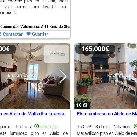
te enorme piso en l´Olleria, ideal
 vivir como para invertir, con
minosos.
 - Comunidad Valenciana.
A 11 Kms. de Otos
Contactar
Guardar
000€
165.000€
16
 en Aielo de Malferit a la venta
Piso luminoso en Aielo de Ma
 dorm.
1 baños
153 m²
3 dorm.
2 baños
Hace 1 día
este luminoso piso en Aielo de
Maravilloso piso en Aielo de Ma