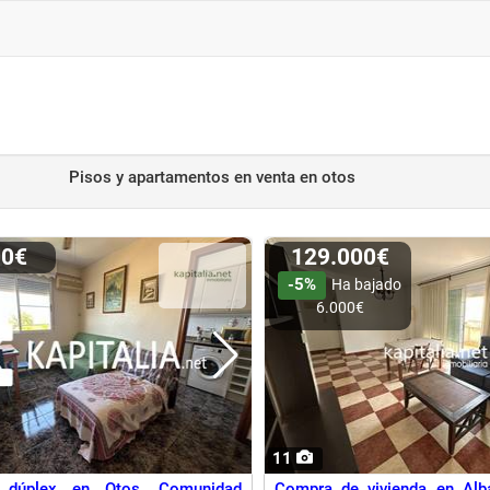
Pisos y apartamentos en venta
en otos
00€
129.000€
-5%
Ha bajado
6.000€
11
 dúplex en Otos, Comunidad
Compra de vivienda en Alba