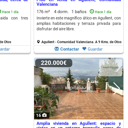
Valenciana
176 m²
4 dorm.
1 baños
Hace 1 día
Hace 1 día
aida con tres
Invierte en este magnífico ático en Agullent, con
amplias habitaciones y terraza privada para
disfrutar del aire libre.
de Otos
Agullent - Comunidad Valenciana.
A 9 Kms. de Otos
ardar
Contactar
Guardar
220.000€
16
Amplia vivienda en Agullent: espacio y