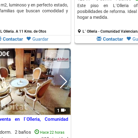
 m2, luminoso y en perfecto estado,
Este piso en L´Olleria ofr
 familias que buscan comodidad y
posibilidades de reforma. Ideal
hogar a medida.
 L Olleria.
A 11 Kms. de Otos
L´ Olleria - Comunidad Valencian
Contactar
Guardar
Contactar
Gu
000€
1
enta en l´Olleria, Comunidad
 dorm.
2 baños
Hace 22 horas