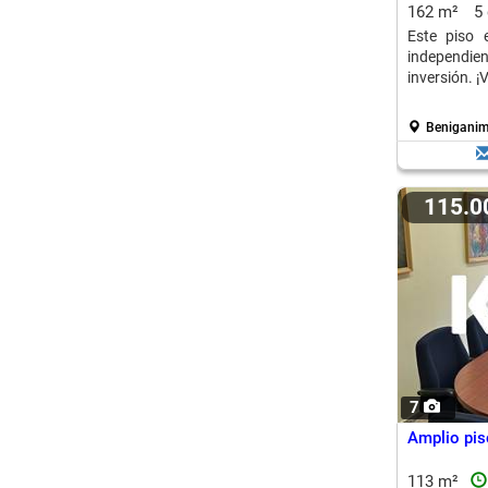
162 m²
5
Este piso 
independie
inversión. ¡
Beniganim
115.
7
Amplio piso
113 m²