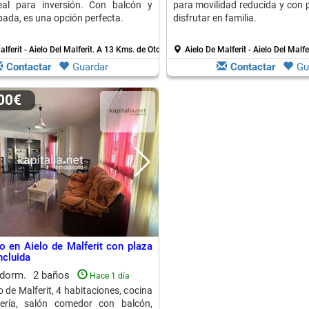
deal para inversión. Con balcón y
para movilidad reducida y con p
pada, es una opción perfecta.
disfrutar en familia.
lferit - Aielo Del Malferit.
A 13 Kms. de Otos
Aielo De Malferit - Aielo Del Malfe
Contactar
Guardar
Contactar
Gu
000€
o en Aielo de Malferit con plaza
ncluida
 dorm.
2 baños
Hace 1 día
o de Malferit, 4 habitaciones, cocina
ería, salón comedor con balcón,