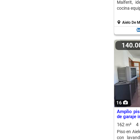
Malferit, i
cocina equi
Aielo De Ma
140.
16
Amplio pis
de garaje i
162 m²
4
Piso en Aiel
con lavand