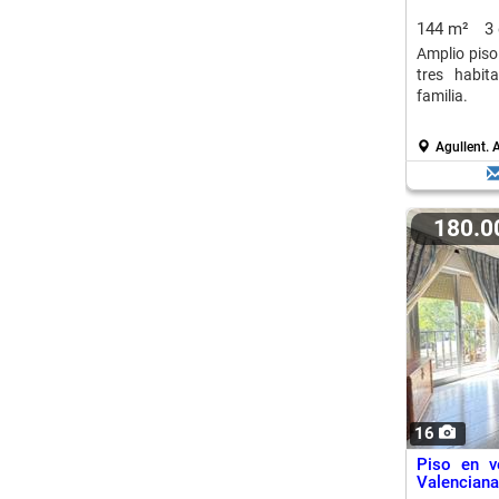
144 m²
3
Amplio piso
tres habit
familia.
Agullent.
A
180.
16
Piso en v
Valenciana