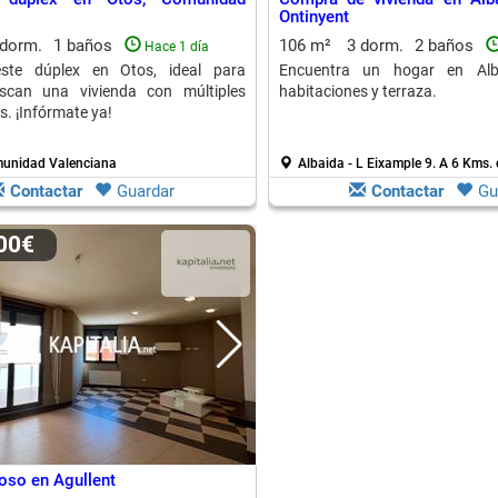
Ontinyent
 dorm.
1 baños
106 m²
3 dorm.
2 baños
Hace 1 día
ste dúplex en Otos, ideal para
Encuentra un hogar en Alb
scan una vivienda con múltiples
habitaciones y terraza.
s. ¡Infórmate ya!
munidad Valenciana
Albaida - L Eixample 9.
A 6 Kms. 
Contactar
Guardar
Contactar
Gu
000€
oso en Agullent