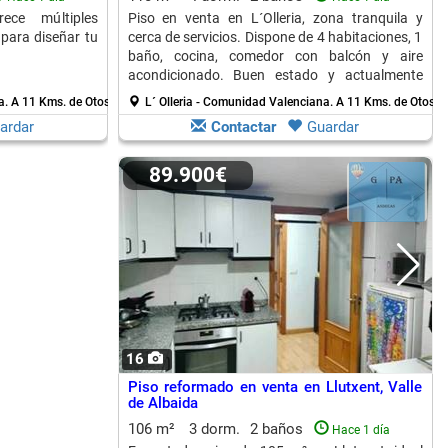
ece múltiples
Piso en venta en L´Olleria, zona tranquila y
 para diseñar tu
cerca de servicios. Dispone de 4 habitaciones, 1
baño, cocina, comedor con balcón y aire
acondicionado. Buen estado y actualmente
alquilado.
a.
A 11 Kms. de Otos
L´ Olleria - Comunidad Valenciana.
A 11 Kms. de Otos
ardar
Contactar
Guardar
89.900€
16
Piso reformado en venta en Llutxent, Valle
de Albaida
106 m²
3 dorm.
2 baños
Hace 1 día