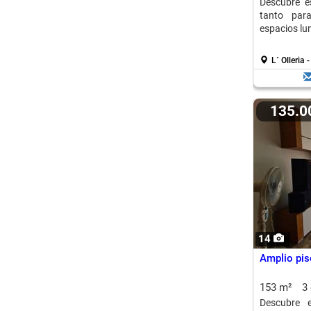
Descubre es
tanto para
espacios lu
L´ Olleria
135.
14
Amplio piso
153 m²
3
Descubre 