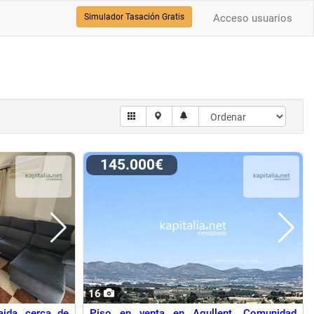
Simulador Tasación Gratis
Acceso usuarios
145.000€
16
ida, cerca de
Piso en venta en Agullent, Comunidad