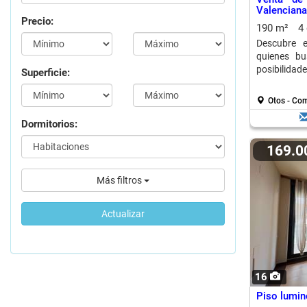
Valenciana
Precio:
190 m²
4
Descubre e
quienes bu
posibilidade
Superficie:
Otos - Co
Dormitorios:
169.
Más filtros
Actualizar
16
Piso lumin