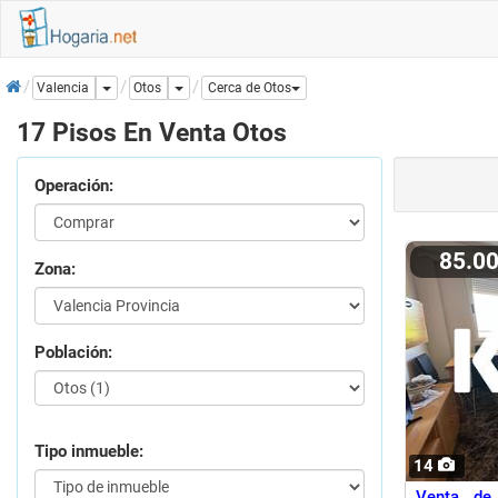
Inicio
Dropdown
Dropdown
Otos
Valencia
Cerca de Otos
17 Pisos En Venta Otos
Operación:
85.0
Zona:
Población:
Tipo inmueble:
14
Venta de