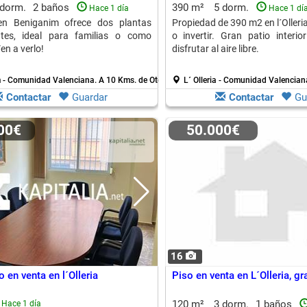
 dorm.
2 baños
390 m²
5 dorm.
Hace 1 día
Hace 1 dí
en Beniganim ofrece dos plantas
Propiedad de 390 m2 en l´Olleria,
ntes, ideal para familias o como
o invertir. Gran patio interio
Ven a verlo!
disfrutar al aire libre.
 - Comunidad Valenciana.
A 10 Kms. de Otos
L´ Olleria - Comunidad Valencian
Contactar
Guardar
Contactar
Gu
000€
50.000€
16
 en venta en l´Olleria
Piso en venta en L´Olleria, g
120 m²
3 dorm.
1 baños
Hace 1 día