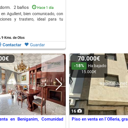
 dorm.
2 baños
Hace 1 día
 en Agullent, bien comunicado, con
aciones y trastero, ideal para tu
 9 Kms. de Otos
Contactar
Guardar
000€
70.000€
-18%
Ha bajado
15.000€
16
enta en Beniganim, Comunidad
Piso en venta en l´Olleria, gr