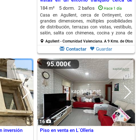
vistas en un entorno tranquilo cerca de
Ontinyent
184 m²
5 dorm.
2 baños
Hace 1 día
Casa en Agullent, cerca de Ontinyent, con
grandes dimensiones, múltiples posibilidades
de distribución, terrazas con vistas, vestíbulo,
salón, salita con chimenea, cocina y zona de
lavandería.
Agullent - Comunidad Valenciana.
A 9 Kms. de Otos
Contactar
Guardar
95.000€
16
an inversión
Piso en venta en L´Olleria