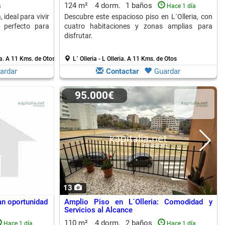
124 m²
4 dorm.
1 baños
a
Hace 1 día
 ideal para vivir
Descubre este espacioso piso en L´Olleria, con
r perfecto para
cuatro habitaciones y zonas amplias para
disfrutar.
a.
A 11 Kms. de Otos
L´ Olleria - L Olleria.
A 11 Kms. de Otos
ardar
Contactar
Guardar
95.000€
13
ran oportunidad
Amplio Piso en L´Olleria: Comodidad y
Servicios al Alcance
110 m²
4 dorm.
2 baños
Hace 1 día
Hace 1 día