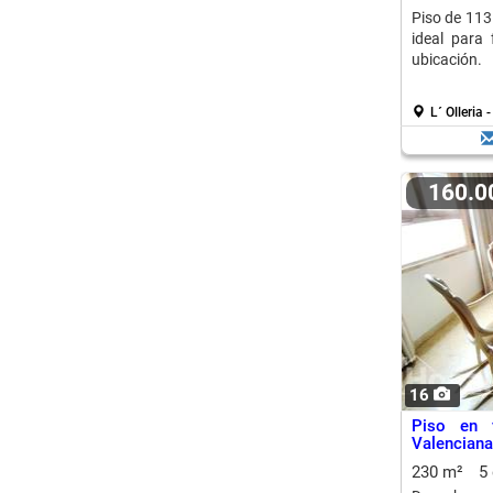
Piso de 113
ideal para
ubicación.
L´ Olleria -
160.
16
Piso en v
Valenciana
230 m²
5