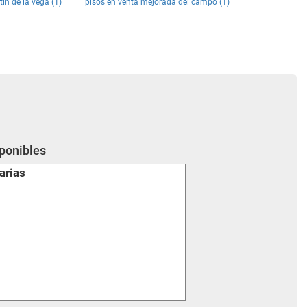
in de la vega (1)
pisos en venta mejorada del campo (1)
sponibles
arias