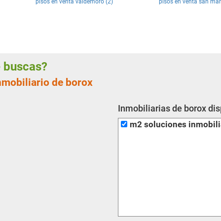
pisos en venta valdemoro (2)
pisos en venta san mart
ue buscas?
nmobiliario de borox
Inmobiliarias de borox di
m2 soluciones inmobili