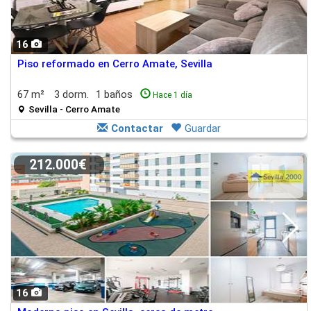
16
Piso reformado en Cerro Amate, Sevilla
67 m²
3 dorm.
1 baños
Hace 1 día
Sevilla - Cerro Amate
Contactar
Guardar
212.000€
16