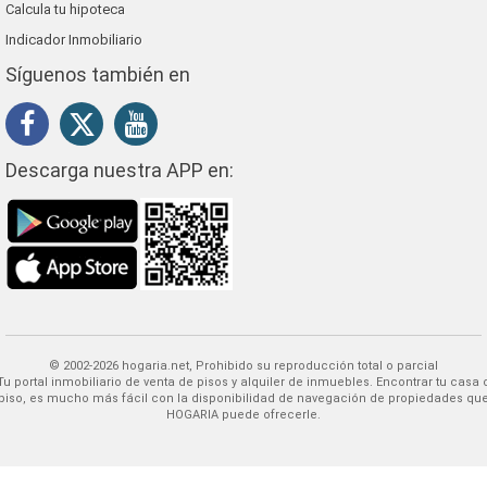
Calcula tu hipoteca
Indicador Inmobiliario
Síguenos también en
Descarga nuestra APP en:
© 2002-2026 hogaria.net, Prohibido su reproducción total o parcial
 alquiler de inmuebles. Encontrar tu casa o
piso, es mucho más fácil con la disponibilidad de navegación de propiedades qu
HOGARIA puede ofrecerle.