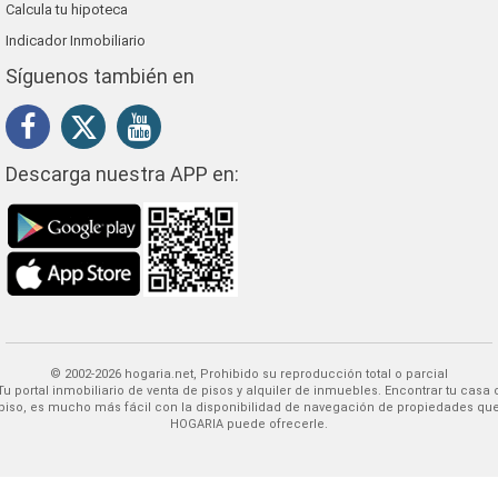
Calcula tu hipoteca
Indicador Inmobiliario
Síguenos también en
Descarga nuestra APP en:
© 2002-2026 hogaria.net, Prohibido su reproducción total o parcial
 alquiler de inmuebles. Encontrar tu casa o
piso, es mucho más fácil con la disponibilidad de navegación de propiedades qu
HOGARIA puede ofrecerle.