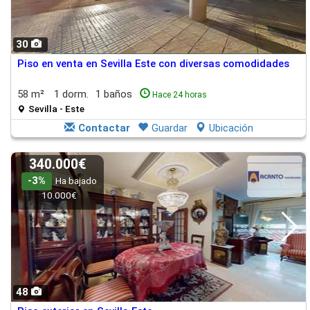
30
Piso en venta en Sevilla Este con diversas comodidades
58 m²
1 dorm.
1 baños
Hace 24 horas
Sevilla - Este
Contactar
Guardar
Ubicación
340.000€
-3%
Ha bajado
10.000€
48