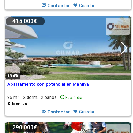
Contactar
Guardar
415.000€
13
Apartamento con potencial en Manilva
96 m²
2 dorm.
2 baños
Hace 1 día
Manilva
Contactar
Guardar
390.000€