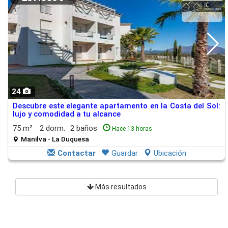
24
Descubre este elegante apartamento en la Costa del Sol:
lujo y comodidad a tu alcance
75 m²
2 dorm.
2 baños
Hace 13 horas
Manilva - La Duquesa
Contactar
Guardar
Ubicación
Más resultados