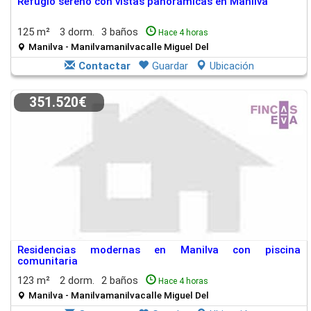
Refugio sereno con vistas panorámicas en Manilva
125 m²
3 dorm.
3 baños
Hace 4 horas
Manilva - Manilvamanilvacalle Miguel Del
Contactar
Guardar
Ubicación
351.520€
Residencias modernas en Manilva con piscina
comunitaria
123 m²
2 dorm.
2 baños
Hace 4 horas
Manilva - Manilvamanilvacalle Miguel Del