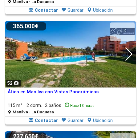
Manilva - La Duquesa
Contactar
Guardar
Ubicación
365.000€
52
Ático en Manilva con Vistas Panorámicas
115 m²
2 dorm.
2 baños
Hace 13 horas
Manilva - La Duquesa
Contactar
Guardar
Ubicación
237.650€