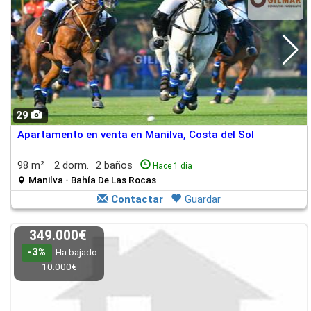
29
Apartamento en venta en Manilva, Costa del Sol
98 m²
2 dorm.
2 baños
Hace 1 día
Manilva - Bahía De Las Rocas
Contactar
Guardar
349.000€
-3%
Ha bajado
10.000€