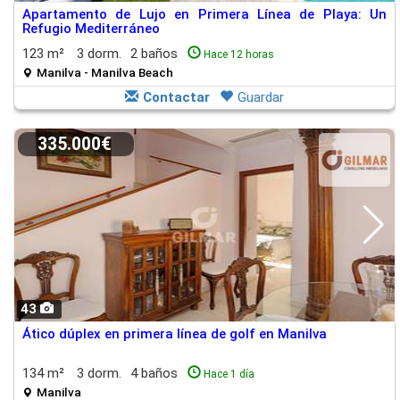
Apartamento de Lujo en Primera Línea de Playa: Un
Refugio Mediterráneo
123 m²
3 dorm.
2 baños
Hace 12 horas
Manilva - Manilva Beach
Contactar
Guardar
335.000€
43
Ático dúplex en primera línea de golf en Manilva
134 m²
3 dorm.
4 baños
Hace 1 día
Manilva