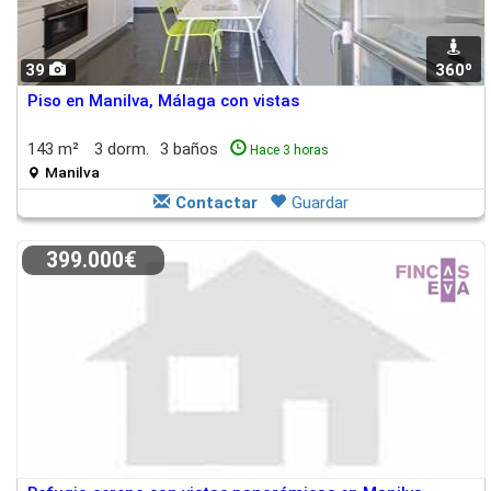
39
360º
Piso en Manilva, Málaga con vistas
143 m²
3 dorm.
3 baños
Hace 3 horas
Manilva
Contactar
Guardar
399.000€