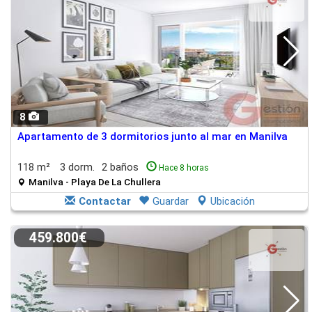
8
Apartamento de 3 dormitorios junto al mar en Manilva
118 m²
3 dorm.
2 baños
Hace 8 horas
Manilva - Playa De La Chullera
Contactar
Guardar
Ubicación
459.800€