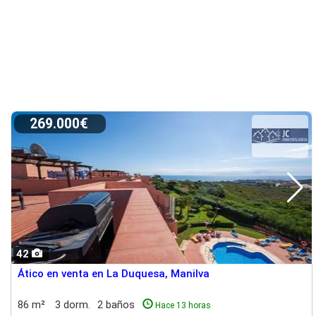
269.000€
42
Ático en venta en La Duquesa, Manilva
86 m²
3 dorm.
2 baños
Hace 13 horas