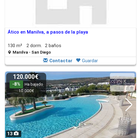
Ático en Manilva, a pasos de la playa
130 m²
2 dorm.
2 baños
Manilva - San Diego
Contactar
Guardar
120.000€
-8%
Ha bajado
10.000€
13