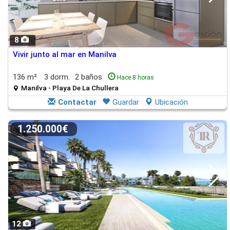
8
Vivir junto al mar en Manilva
136 m²
3 dorm.
2 baños
Hace 8 horas
Manilva - Playa De La Chullera
Contactar
Guardar
Ubicación
1.250.000€
12