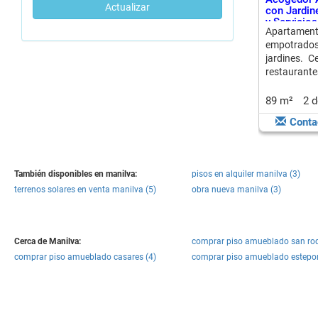
Actualizar
con Jardine
y Servicios
Apartament
empotrados,
jardines. 
restaurante
habitacione
89 m²
2 
Conta
También disponibles en manilva:
pisos en alquiler manilva (3)
terrenos solares en venta manilva (5)
obra nueva manilva (3)
Cerca de Manilva:
comprar piso amueblado san roq
comprar piso amueblado casares (4)
comprar piso amueblado estepo