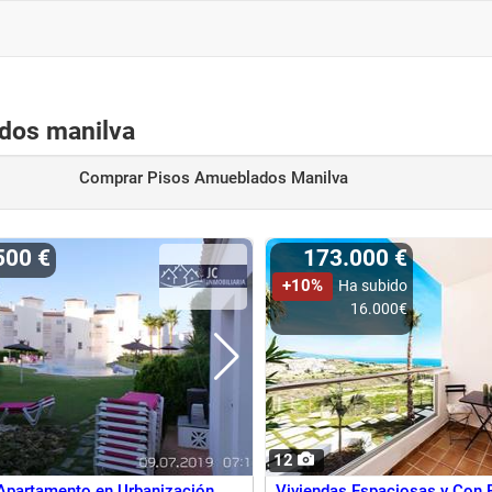
ados manilva
Comprar Pisos Amueblados Manilva
500 €
173.000 €
+10%
Ha subido
16.000€
12
Apartamento en Urbanización
Viviendas Espaciosas y Con 