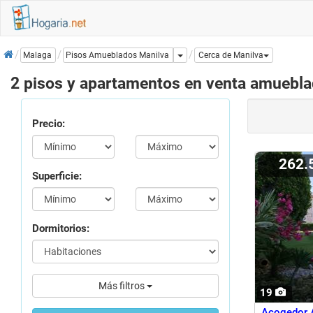
Inicio
Dropdown
Pisos Amueblados Manilva
Malaga
Cerca de Manilva
2 pisos y apartamentos en venta amuebl
Precio:
262.
Superficie:
Dormitorios:
Más filtros
19
Acogedor 