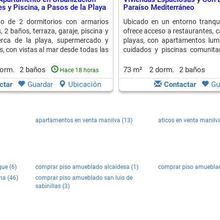
s y Piscina, a Pasos de la Playa
Paraíso Mediterráneo
o de 2 dormitorios con armarios
Ubicado en un entorno tranqui
 2 baños, terraza, garaje, piscina y
ofrece acceso a restaurantes, 
Cerca de la playa, supermercado y
playas, con apartamentos lumi
s, con vistas al mar desde todas las
cuidados y piscinas comunitar
s.
disfrutar del clima europeo.
dorm.
2 baños
73 m²
2 dorm.
2 baños
Hace 18 horas
ctar
Guardar
Ubicación
Contactar
Gu
apartamentos en venta manilva (13)
aticos en venta manilva
ue (6)
comprar piso amueblado alcaidesa (1)
comprar piso amueblad
na (46)
comprar piso amueblado san luis de
sabinillas (3)