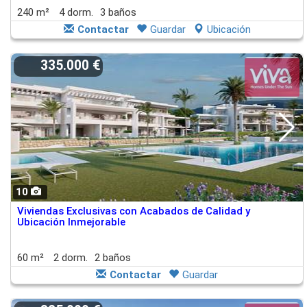
240 m²
4 dorm.
3 baños
Contactar
Guardar
Ubicación
335.000 €
10
Viviendas Exclusivas con Acabados de Calidad y
Ubicación Inmejorable
60 m²
2 dorm.
2 baños
Contactar
Guardar