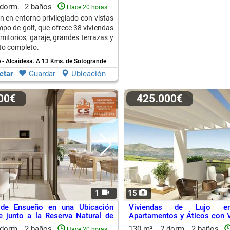
 dorm.
2 baños
Hace 20 horas
n en entorno privilegiado con vistas
mpo de golf, que ofrece 38 viviendas
mitorios, garaje, grandes terrazas y
to completo.
 - Alcaidesa.
A 13 Kms. de Sotogrande
ctar
Guardar
Ubicación
000€
425.000€
1
15
 de Ensueño en una Ubicación
Viviendas de Lujo en
e junto a la Reserva Natural de
Apartamentos y Áticos con V
ón
Golf
 dorm.
2 baños
130 m²
2 dorm.
2 baños
Hace 20 horas