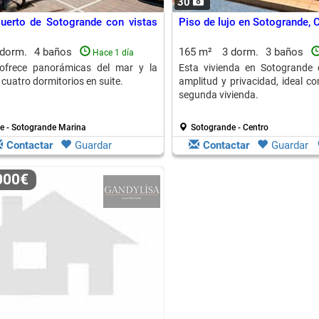
30
uerto de Sotogrande con vistas
Piso de lujo en Sotogrande, 
 dorm.
4 baños
165 m²
3 dorm.
3 baños
Hace 1 día
 ofrece panorámicas del mar y la
Esta vivienda en Sotogrande 
cuatro dormitorios en suite.
amplitud y privacidad, ideal c
segunda vivienda.
e - Sotogrande Marina
Sotogrande - Centro
Contactar
Guardar
Contactar
Guardar
.000€