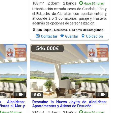
108 m²
2 dorm.
2 baños
Hace 20 horas
Urbanización cerrada cerca de Guadalquitón y
el Estrecho de Gibraltar, con apartamentos y
áticos de 2 o 3 dormitorios, garaje y trastero,
además de opciones de personalización.
San Roque - Alcaidesa.
A 13 Kms. de Sotogrande
Contactar
Guardar
Ubicación
546.000€
1
15
1
 Alcaidesa:
Descubre la Nueva Joyita de Alcaidesa:
istas al Mar y
Apartamentos y Áticos de Ensueño
214 m²
4 dorm.
2 baños
Hace 20 horas
Hace 20 horas