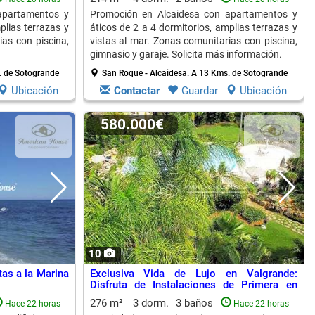
apartamentos y
Promoción en Alcaidesa con apartamentos y
plias terrazas y
áticos de 2 a 4 dormitorios, amplias terrazas y
ias con piscina,
vistas al mar. Zonas comunitarias con piscina,
gimnasio y garaje. Solicita más información.
. de Sotogrande
San Roque - Alcaidesa.
A 13 Kms. de Sotogrande
Ubicación
Contactar
Guardar
Ubicación
580.000€
10
tas a la Marina
Exclusiva Vida de Lujo en Valgrande:
Disfruta de Instalaciones de Primera en
Sotogrande
276 m²
3 dorm.
3 baños
Hace 22 horas
Hace 22 horas