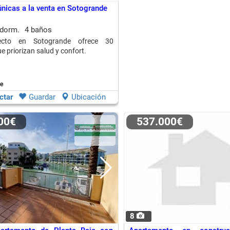
únicas a la venta en Sotogrande
 dorm.
4 baños
ecto en Sotogrande ofrece 30
e priorizan salud y confort.
e
ctar
Guardar
Ubicación
000€
537.000€
8