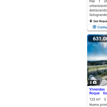
Pier 1 o
urbanizació
destacando
Sotogrande 
de calidad.
San Roque
Conta
631.
8
Vivienda
Roque Go
Perfecta A
123 m²
3
Nueva prom