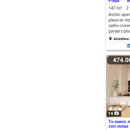
Playa e
Espectacul
147 m²
2
Bonito apar
playa en Al
salón-come
garaje y pis
Alcaidesa
474.
14
Tu nuevo r
con vistas 