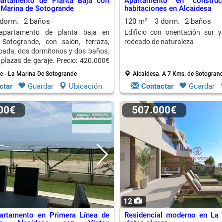
artamento de Planta Baja con
Apartamento en constru
a Marina de Sotogrande
habitaciones en Alcaidesa
 dorm.
2 baños
120 m²
3 dorm.
2 baños
apartamento de planta baja en
Edificio con orientación sur y
Sotogrande, con salón, terraza,
rodeado de naturaleza
pada, dos dormitorios y dos baños.
 plazas de garaje. Precio: 420.000€
.
e - La Marina De Sotogrande
Alcaidesa.
A 7 Kms. de Sotogran
ctar
Guardar
Ubicación
Contactar
Guardar
000€
507.000€
12
artamento en Primera Línea de
Residencial moderno en La 