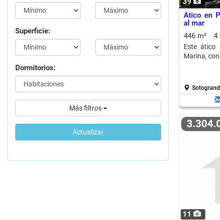
39
Ático en P
al mar
Superficie:
446 m²
4
Este ático
Marina, con 
Dormitorios:
Sotogrand
Más filtros
3.304
Actualizar
11