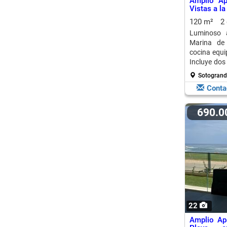
Amplio Ap
Vistas a l
120 m²
2
Luminoso 
Marina de 
cocina equi
Incluye dos
+ impuestos
Sotogrand
Conta
690.
22
Amplio Ap