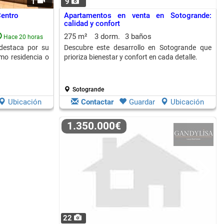
1
9
Centro
Apartamentos en venta en Sotogrande:
calidad y confort
275 m²
3 dorm.
3 baños
Hace 20 horas
destaca por su
Descubre este desarrollo en Sotogrande que
omo residencia o
prioriza bienestar y confort en cada detalle.
Sotogrande
Ubicación
Contactar
Guardar
Ubicación
1.350.000€
22