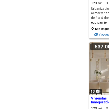
129 m²
3
Urbanizació
al mar y ca
de 2 a 4 dor
equipamien
San Roque
Conta
537.
13
Viviendas
Inmejorabl
Guadalquit
120 m²
3