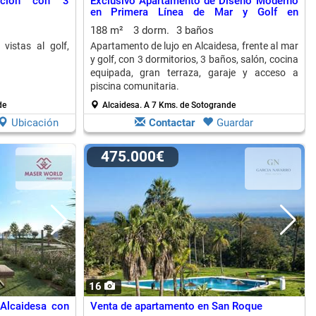
cción con 3
Exclusivo Apartamento de Diseño Moderno
en Primera Línea de Mar y Golf en
Alcaidesa
188 m²
3 dorm.
3 baños
 vistas al golf,
Apartamento de lujo en Alcaidesa, frente al mar
y golf, con 3 dormitorios, 3 baños, salón, cocina
equipada, gran terraza, garaje y acceso a
piscina comunitaria.
de
Alcaidesa.
A 7 Kms. de Sotogrande
Ubicación
Contactar
Guardar
475.000€
16
Alcaidesa con
Venta de apartamento en San Roque