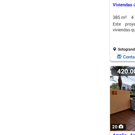
Viviendas 
385 m²
4
Este proy
viviendas qu
Sotogrand
Conta
420.
20