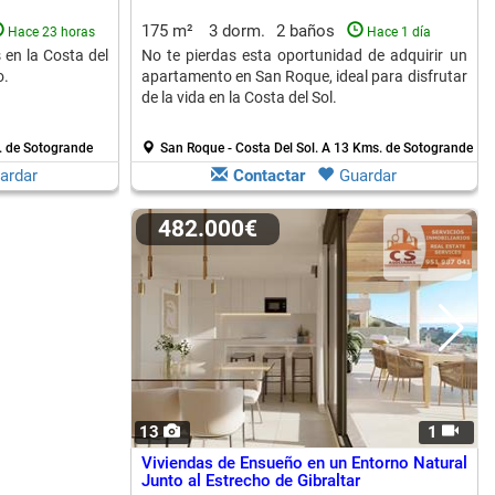
175 m²
3 dorm.
2 baños
Hace 23 horas
Hace 1 día
en la Costa del
No te pierdas esta oportunidad de adquirir un
o.
apartamento en San Roque, ideal para disfrutar
de la vida en la Costa del Sol.
. de Sotogrande
San Roque - Costa Del Sol.
A 13 Kms. de Sotogrande
ardar
Contactar
Guardar
482.000€
13
1
Viviendas de Ensueño en un Entorno Natural
Junto al Estrecho de Gibraltar