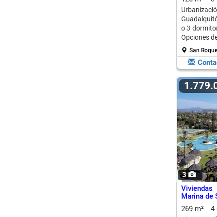
Urbanizaci
Guadalquitó
o 3 dormitor
Opciones de
San Roque
Conta
1.779
3
Viviendas
Marina de 
269 m²
4