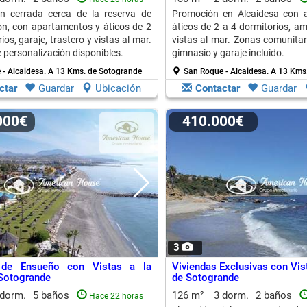
ón cerrada cerca de la reserva de
Promoción en Alcaidesa con 
n, con apartamentos y áticos de 2
áticos de 2 a 4 dormitorios, am
ios, garaje, trastero y vistas al mar.
vistas al mar. Zonas comunitar
 personalización disponibles.
gimnasio y garaje incluido.
 - Alcaidesa.
A 13 Kms. de Sotogrande
San Roque - Alcaidesa.
A 13 Kms
ctar
Guardar
Ubicación
Contactar
Guardar
.000€
410.000€
3
 de Ensueño con Vistas a la
Viviendas Exclusivas con Vis
Sotogrande
de Sotogrande
 dorm.
5 baños
126 m²
3 dorm.
2 baños
Hace 22 horas