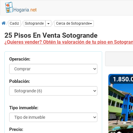
Inicio
Dropdown
Sotogrande
Cadiz
Cerca de Sotogrande
25 Pisos En Venta Sotogrande
¿Quieres vender? Obtén la valoración de tu piso en Sotogra
Operación:
1.850
Población:
Tipo inmueble:
Precio: