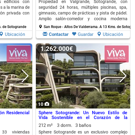
 edificios con
Propiedad en Valgrande, Sotogrande, con
s a la marina de
seguridad 24 horas, múltiples piscinas, spa,
ión privada con
gimnasio, campo de prácticas y pista de pádel.
Amplio salón-comedor y cocina moderna
totalmente equipada.
. de Sotogrande
San Roque - Altos De Valderrama.
A 13 Kms. de Sotogr
Ubicación
Contactar
Guardar
Ubicación
1.262.000€
10
ón Residencial
Sphere Sotogrande: Un Nuevo Estilo de
Vida Sostenible en el Corazón de la
Naturaleza
212 m²
3 dorm.
3 baños
 33 viviendas
Sphere Sotogrande es un exclusivo complejo