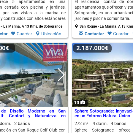
frece 5 apartamentos en una
El residencial consta de dos
n cerrada con piscina y jardines,
apartamentos que ofrecen vista
 por sus vistas a la marina de
Sotogrande, en una urbanizac
y construidos con altos estándares
jardines y piscina comunitaria.
 - La Marina.
A 13 Kms. de Sotogrande
San Roque - La Marina.
A 13 Kms
ctar
Guardar
Ubicación
Contactar
Guardar
000€
2.187.000€
10
s de Diseño Moderno en San
Sphere Sotogrande: Innovaci
lf: Confort y Naturaleza en
en un Entorno Natural Único
rmonía
 dorm.
2 baños
272 m²
4 dorm.
4 baños
oción en San Roque Golf Club con
Sphere Sotogrande ofrece