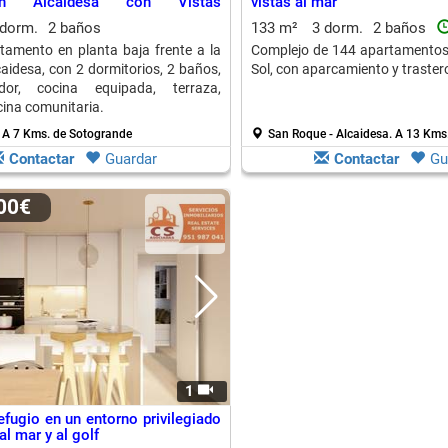
n Alcaidesa con Vistas
vistas al mar
ares
 dorm.
2 baños
133 m²
3 dorm.
2 baños
tamento en planta baja frente a la
Complejo de 144 apartamentos 
caidesa, con 2 dormitorios, 2 baños,
Sol, con aparcamiento y traster
dor, cocina equipada, terraza,
cina comunitaria.
.
A 7 Kms. de Sotogrande
San Roque - Alcaidesa.
A 13 Kms
Contactar
Guardar
Contactar
Gu
000€
1
efugio en un entorno privilegiado
al mar y al golf