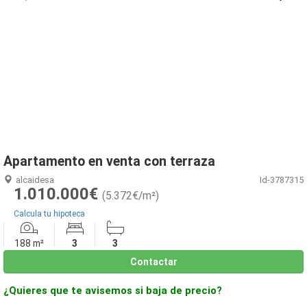
1
/
29
Apartamento en venta con terraza
alcaidesa
Id-3787315
1.010.000€
(5.372€/m²)
Calcula tu hipoteca
188 m²
3
3
Contactar
¿Quieres que te avisemos si baja de precio?