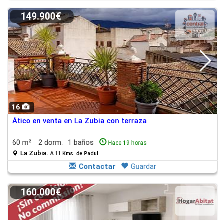
149.900€
16
Ático en venta en La Zubia con terraza
60 m²
2 dorm.
1 baños
Hace 19 horas
La Zubia.
A 11 Kms. de Padul
Contactar
Guardar
160.000€