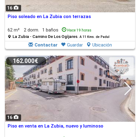
16
Piso soleado en La Zubia con terrazas
62 m²
2 dorm.
1 baños
Hace 19 horas
La Zubia - Camino De Los Ogíjares.
A 11 Kms. de Padul
Contactar
Guardar
Ubicación
162.000€
16
Piso en venta en La Zubia, nuevo y luminoso