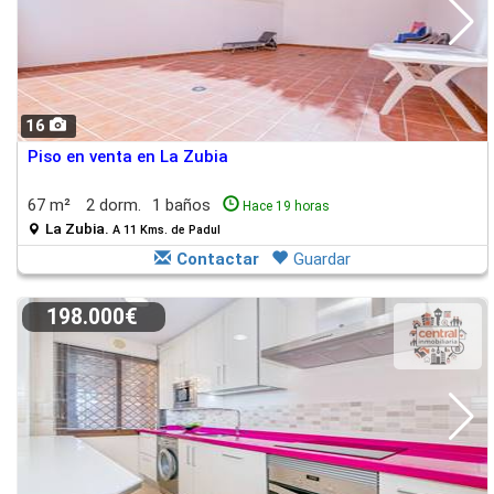
16
Piso en venta en La Zubia
67 m²
2 dorm.
1 baños
Hace 19 horas
La Zubia.
A 11 Kms. de Padul
Contactar
Guardar
198.000€