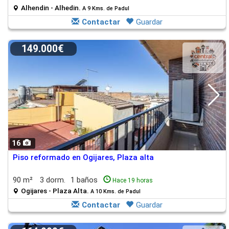
Alhendin - Alhedin.
A 9 Kms. de Padul
Contactar
Guardar
149.000€
16
Piso reformado en Ogijares, Plaza alta
90 m²
3 dorm.
1 baños
Hace 19 horas
Ogijares - Plaza Alta.
A 10 Kms. de Padul
Contactar
Guardar