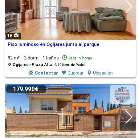
16
Piso luminoso en Ogijares junto al parque
82 m²
2 dorm.
1 baños
Hace 19 horas
Ogijares - Plaza Alta.
A 10 Kms. de Padul
Contactar
Guardar
Ubicación
179.990€