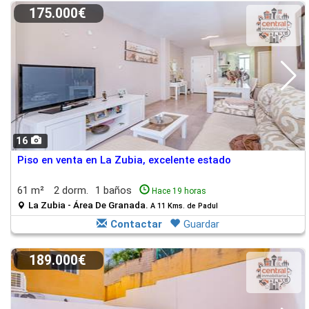
175.000€
16
Piso en venta en La Zubia, excelente estado
61 m²
2 dorm.
1 baños
Hace 19 horas
La Zubia - Área De Granada.
A 11 Kms. de Padul
Contactar
Guardar
189.000€