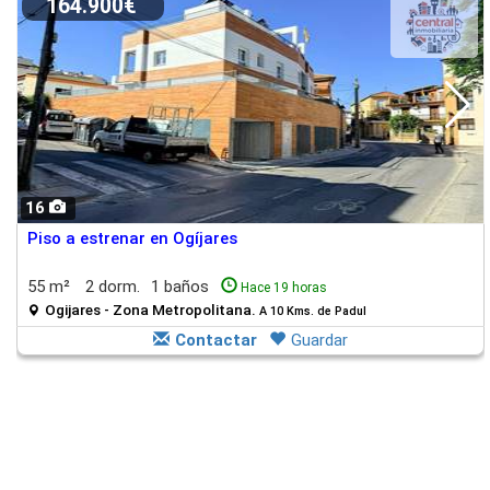
164.900€
16
Piso a estrenar en Ogíjares
55 m²
2 dorm.
1 baños
Hace 19 horas
Ogijares - Zona Metropolitana.
A 10 Kms. de Padul
Contactar
Guardar