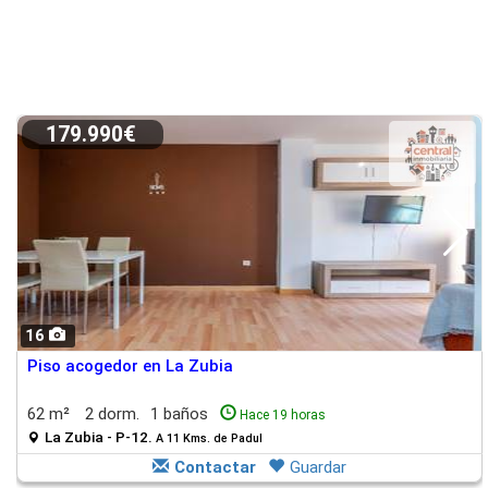
179.990€
16
Piso acogedor en La Zubia
62 m²
2 dorm.
1 baños
Hace 19 horas
La Zubia - P-12.
A 11 Kms. de Padul
Contactar
Guardar