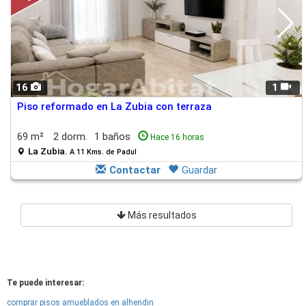
16
1
Piso reformado en La Zubia con terraza
69 m²
2 dorm.
1 baños
Hace 16 horas
La Zubia.
A 11 Kms. de Padul
Contactar
Guardar
Más resultados
Te puede interesar:
comprar pisos amueblados en alhendin