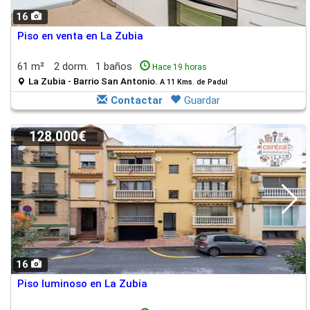
16
Piso en venta en La Zubia
61 m²
2 dorm.
1 baños
Hace 19 horas
La Zubia - Barrio San Antonio.
A 11 Kms. de Padul
Contactar
Guardar
128.000€
16
Piso luminoso en La Zubia