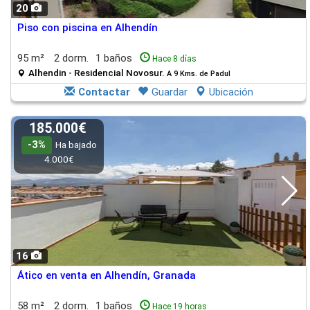
20
Piso con piscina en Alhendín
95 m²
2 dorm.
1 baños
Hace 8 días
Alhendin - Residencial Novosur.
A 9 Kms. de Padul
Contactar
Guardar
Ubicación
185.000€
-3%
Ha bajado
4.000€
16
Ático en venta en Alhendín, Granada
58 m²
2 dorm.
1 baños
Hace 19 horas