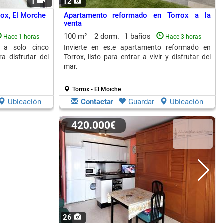
1
12
ox, El Morche
Apartamento reformado en Torrox a la
venta
100 m²
2 dorm.
1 baños
Hace 1 horas
Hace 3 horas
 a solo cinco
Invierte en este apartamento reformado en
a disfrutar del
Torrox, listo para entrar a vivir y disfrutar del
mar.
Torrox - El Morche
Ubicación
Contactar
Guardar
Ubicación
420.000€
26