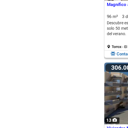
Magnífico 
96 m²
3 
Descubre es
solo 50 metr
del verano.
Torrox - E
Conta
306.
13