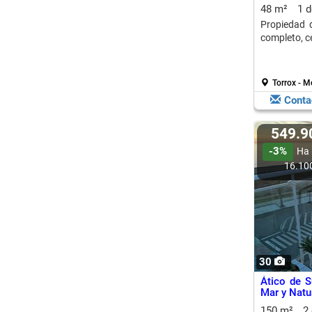
48 m²
1 
Propiedad 
completo, ce
Torrox - M
Conta
549.
-3%
Ha 
16.10
30
Ático de S
Mar y Natu
150 m²
2