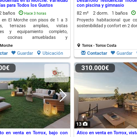
Modernas en El Morche: Variedad
Desarrollo residencial mod
ías para Todos los Gustos
con piscina y gimnasio
2 baños
82 m²
2 dorm.
1 baños
Hace 3 horas
 en El Morche con pisos de 1 a 3
Proyecto habitacional que co
nes, terrazas amplias, vistas
sostenibilidad y confort en 2 do
ales y equipamiento completo,
ndo cocinas amuebladas y
ión de aire acondicionado.
l Morche
Torrox - Torrox Costa
ctar
Guardar
Ubicación
Contactar
Guardar
000€
310.000€
13
o en venta en Torrox, bajo con
Ático en venta en Torrox, vist