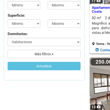
17
Apartamen
Costa
Superficie:
82 m²
2 
Magnífico a
para disfr
vistas al Me
Dormitorios:
Torrox - T
Conta
Más filtros
250.
Actualizar
13