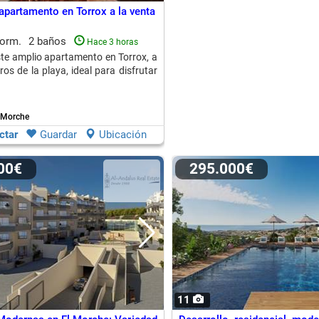
apartamento en Torrox a la venta
dorm.
2 baños
Hace 3 horas
te amplio apartamento en Torrox, a
os de la playa, ideal para disfrutar
l Morche
ctar
Guardar
Ubicación
000€
295.000€
11