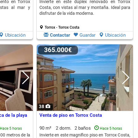
mento en Torrox
Invierte en este dúplex renovado en Torrox
istas al mar y
Costa, con vistas al mar y montaña. Ideal para
disfrutar de la vida moderna.
Torrox - Torrox Costa
Ubicación
Contactar
Guardar
Ubicación
365.000€
38
a de la playa
Venta de piso en Torrox Costa
90 m²
2 dorm.
2 baños
Hace 5 horas
Hace 5 horas
100 metros de la
Invierte en este magnífico piso en Torrox Costa,