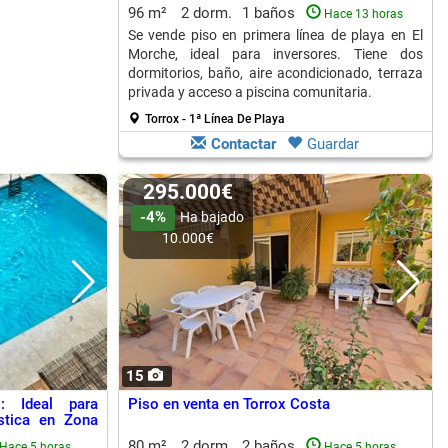
96 m²
2 dorm.
1 baños
Hace 13 horas
Se vende piso en primera línea de playa en El
Morche, ideal para inversores. Tiene dos
dormitorios, baño, aire acondicionado, terraza
privada y acceso a piscina comunitaria.
Torrox - 1ª Línea De Playa
Contactar
Guardar
295.000€
-4%
Ha bajado
10.000€
15
: Ideal para
Piso en venta en Torrox Costa
ística en Zona
80 m²
2 dorm.
2 baños
Hace 5 horas
Hace 5 horas