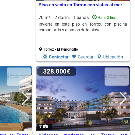
Piso en venta en Torrox con vistas al mar
70 m²
2 dorm.
1 baños
Hace 3 horas
Invierte en este piso en Torrox, con piscina
comunitaria y a pasos de la playa.
Torrox - El Peñoncillo
Contactar
Guardar
Ubicación
328.000€
7