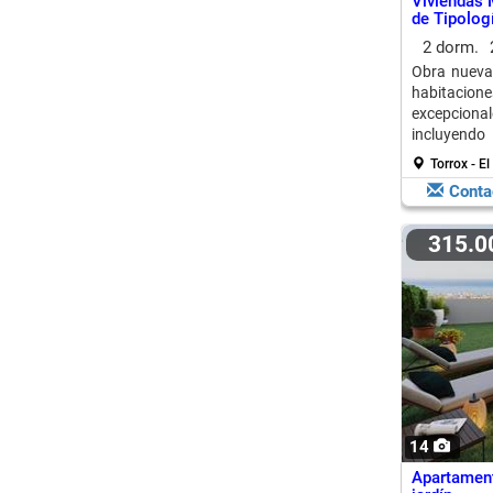
Viviendas 
de Tipolog
2 dorm.
Obra nueva
habitacio
excepcion
incluye
preinstalac
Torrox - E
Conta
315.
14
Apartament