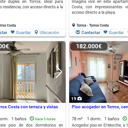
ste dúplex en Torrox, ideal para
Imagina vivir en este aparta
 residencia, con acceso directo a la
Costa, con impresionantes v
acceso directo a la playa.
orrox Costa
Torrox - Torrox Costa
ctar
Guardar
Ubicación
Contactar
Guardar
000€
182.000€
19
rox Costa con terraza y vistas
Piso acogedor en Torrox, cerc
dorm.
1 baños
78 m²
1 dorm.
1 baños
Hace 5 horas
ste piso de dos dormitorios en
Acogedor piso en El Morche, a 