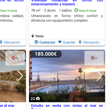
erno en Torrox
Viviendas modernas en Torrox con
estacionamiento y trastero
78 m²
2 dorm.
1 baños
Hace 3 horas
Hace 3 horas
mbina calidad,
Urbanización en Torrox ofrece confort y
rmitorios.
eficiencia con equipamiento completo
Torrox
Ubicación
Contactar
Guardar
Ubicación
185.000€
22
as al mar
Estudio en venta con vistas al mar en