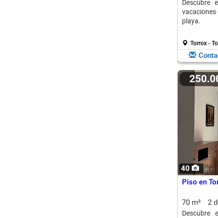
Descubre e
vacaciones o
playa.
Torrox - T
Conta
250.
40
Piso en Tor
70 m²
2 
Descubre e