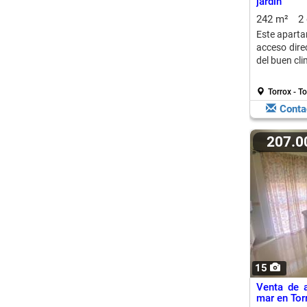
jardín
242 m²
2
Este aparta
acceso direc
del buen cli
Torrox - T
Conta
207.
15
Venta de 
mar en Tor