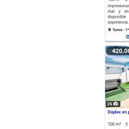
Impresionan
mar y en 
disponible
experiencia.
Torrox - 1
420.
26
Dúplex en p
100 m²
3