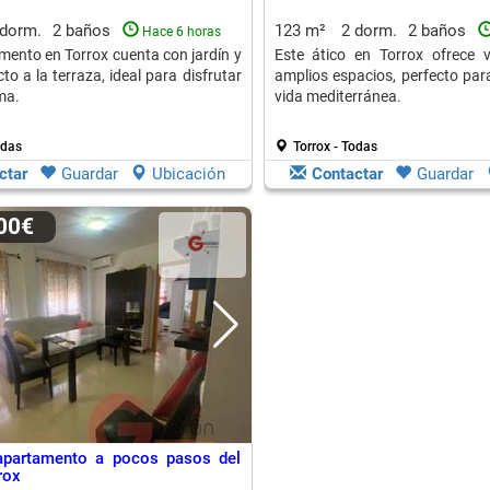
 dorm.
2 baños
123 m²
2 dorm.
2 baños
Hace 6 horas
mento en Torrox cuenta con jardín y
Este ático en Torrox ofrece 
to a la terraza, ideal para disfrutar
amplios espacios, perfecto para
ma.
vida mediterránea.
odas
Torrox - Todas
ctar
Guardar
Ubicación
Contactar
Guardar
000€
apartamento a pocos pasos del
rox