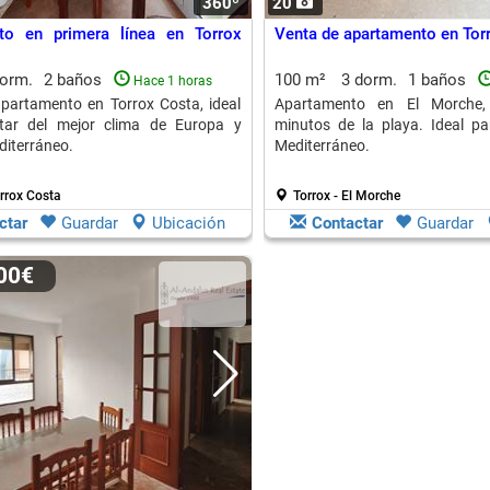
360º
20
to en primera línea en Torrox
Venta de apartamento en Torr
dorm.
2 baños
100 m²
3 dorm.
1 baños
Hace 1 horas
partamento en Torrox Costa, ideal
Apartamento en El Morche,
utar del mejor clima de Europa y
minutos de la playa. Ideal par
diterráneo.
Mediterráneo.
orrox Costa
Torrox - El Morche
ctar
Guardar
Ubicación
Contactar
Guardar
000€