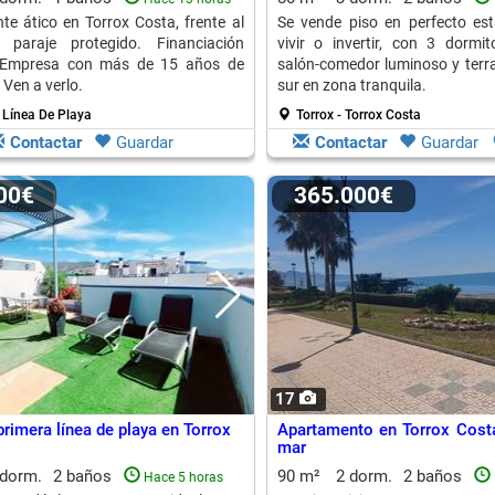
te ático en Torrox Costa, frente al
Se vende piso en perfecto est
paraje protegido. Financiación
vivir o invertir, con 3 dormit
. Empresa con más de 15 años de
salón-comedor luminoso y terra
 Ven a verlo.
sur en zona tranquila.
ª Línea De Playa
Torrox - Torrox Costa
Contactar
Guardar
Contactar
Guardar
000€
365.000€
17
rimera línea de playa en Torrox
Apartamento en Torrox Costa
mar
 dorm.
2 baños
90 m²
2 dorm.
2 baños
Hace 5 horas