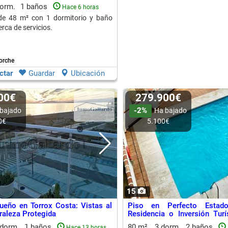
dorm.
1 baños
Hace 6 horas
de 48 m² con 1 dormitorio y baño
rca de servicios.
orche
ctar
Guardar
Ubicación
900€
279.900€
-2%
bajado
Ha bajado
0€
5.100€
15
ueño en Torrox Costa: Vistas al
Piso en Perfecto Estado
raleza Protegida
Residencia o Inversión Tur
Tranquila
 dorm.
1 baños
80 m²
3 dorm.
2 baños
Hace 13 horas