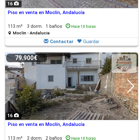
16
Piso en venta en Moclín, Andalucía
113 m²
3 dorm.
1 baños
Hace 10 horas
Moclin - Andalucia
Contactar
Guardar
79.900€
16
Piso en venta en Moclín, Andalucía
113 m²
3 dorm.
2 baños
Hace 10 horas