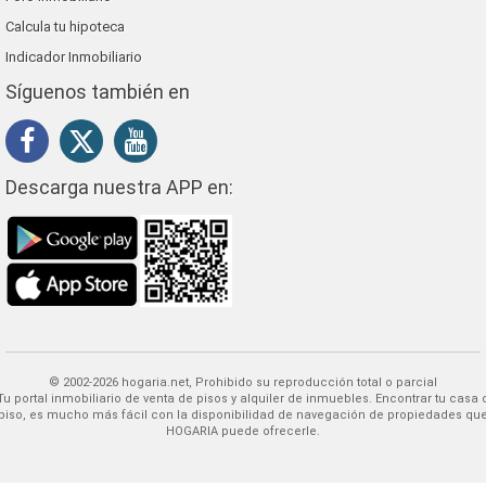
Calcula tu hipoteca
Indicador Inmobiliario
Síguenos también en
Descarga nuestra APP en:
© 2002-2026 hogaria.net, Prohibido su reproducción total o parcial
 alquiler de inmuebles. Encontrar tu casa o
piso, es mucho más fácil con la disponibilidad de navegación de propiedades qu
HOGARIA puede ofrecerle.