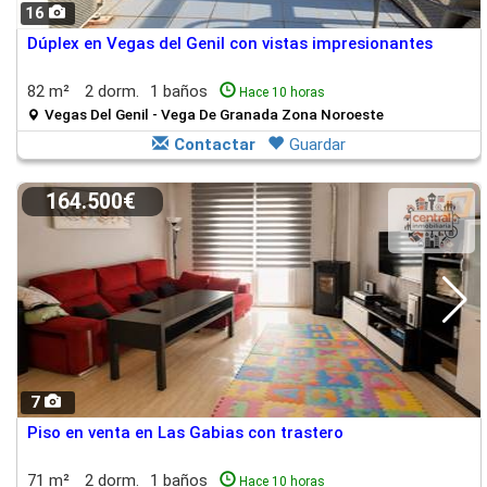
16
Dúplex en Vegas del Genil con vistas impresionantes
82 m²
2 dorm.
1 baños
Hace 10 horas
Vegas Del Genil - Vega De Granada Zona Noroeste
Contactar
Guardar
164.500€
7
Piso en venta en Las Gabias con trastero
71 m²
2 dorm.
1 baños
Hace 10 horas