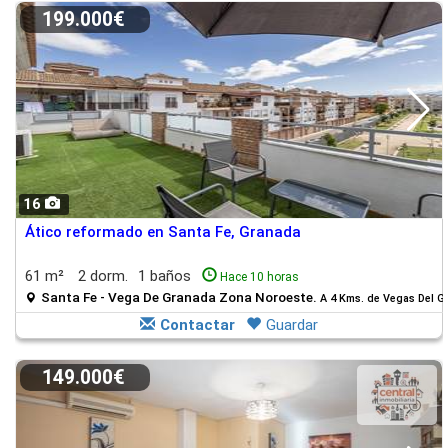
199.000€
16
Ático reformado en Santa Fe, Granada
61 m²
2 dorm.
1 baños
Hace 10 horas
Santa Fe - Vega De Granada Zona Noroeste.
A 4 Kms. de Vegas Del Ge
Contactar
Guardar
149.000€