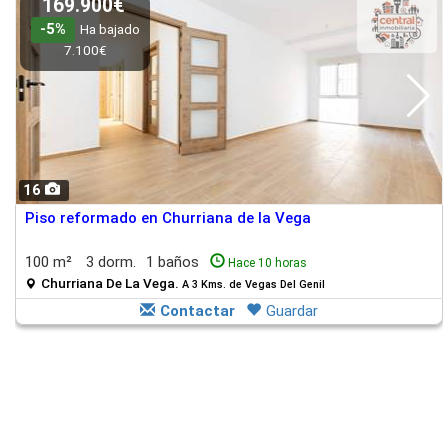
169.900€
-5%
Ha bajado
7.100€
16
Piso reformado en Churriana de la Vega
100 m²
3 dorm.
1 baños
Hace 10 horas
Churriana De La Vega.
A 3 Kms. de Vegas Del Genil
Contactar
Guardar