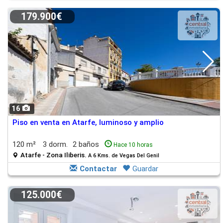
179.900€
16
Piso en venta en Atarfe, luminoso y amplio
120 m²
3 dorm.
2 baños
Hace 10 horas
Atarfe - Zona Iliberis.
A 6 Kms. de Vegas Del Genil
Contactar
Guardar
125.000€