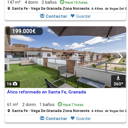
147 m²
4 dorm.
2 baños
Hace 10 horas
Santa Fe - Vega De Granada Zona Noroeste.
A 4 Kms. de Vegas Del Ge
Contactar
Guardar
199.000€
16
360º
Ático reformado en Santa Fe, Granada
61 m²
2 dorm.
1 baños
Hace 7 horas
Santa Fe - Vega De Granada Zona Noroeste.
A 4 Kms. de Vegas Del Ge
Contactar
Guardar