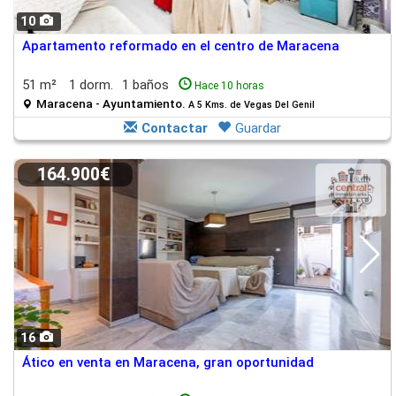
10
Apartamento reformado en el centro de Maracena
51 m²
1 dorm.
1 baños
Hace 10 horas
Maracena - Ayuntamiento.
A 5 Kms. de Vegas Del Genil
Contactar
Guardar
164.900€
16
Ático en venta en Maracena, gran oportunidad