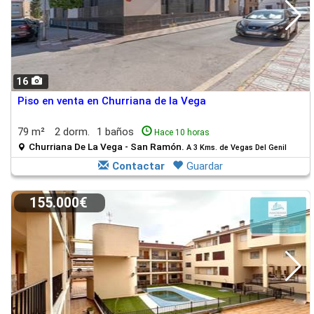
16
Piso en venta en Churriana de la Vega
79 m²
2 dorm.
1 baños
Hace 10 horas
Churriana De La Vega - San Ramón.
A 3 Kms. de Vegas Del Genil
Contactar
Guardar
155.000€