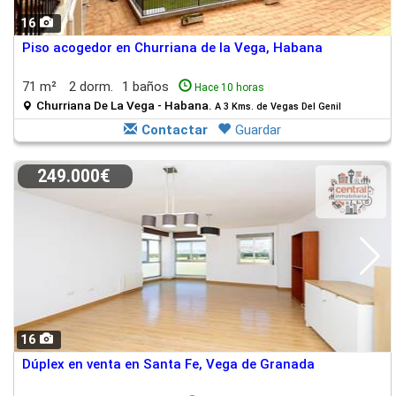
16
Piso acogedor en Churriana de la Vega, Habana
71 m²
2 dorm.
1 baños
Hace 10 horas
Churriana De La Vega - Habana.
A 3 Kms. de Vegas Del Genil
Contactar
Guardar
249.000€
16
Dúplex en venta en Santa Fe, Vega de Granada