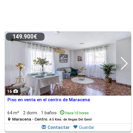
149.900€
16
Piso en venta en el centro de Maracena
64 m²
2 dorm.
1 baños
Hace 10 horas
Maracena - Centro.
A 5 Kms. de Vegas Del Genil
Contactar
Guardar