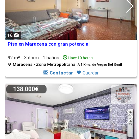
16
Piso en Maracena con gran potencial
92 m²
3 dorm.
1 baños
Hace 10 horas
Maracena - Zona Metropolitana.
A 5 Kms. de Vegas Del Genil
Contactar
Guardar
138.000€