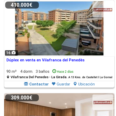
410.000€
16
Dúplex en venta en Vilafranca del Penedès
90 m²
4 dorm.
3 baños
Hace 2 días
Vilafranca Del Penedes - La Girada.
A 13 Kms. de Castellet I La Gornal
Contactar
Guardar
Ubicación
309.000€