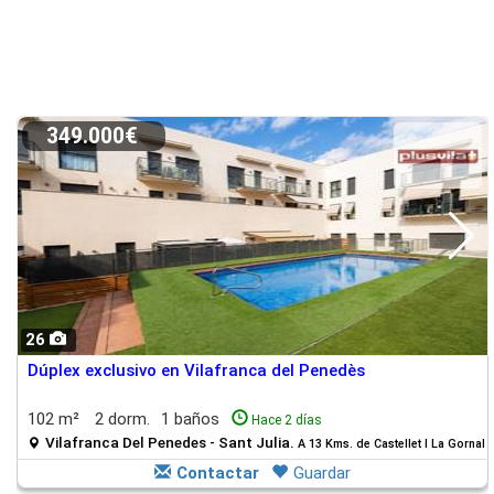
349.000€
26
Dúplex exclusivo en Vilafranca del Penedès
102 m²
2 dorm.
1 baños
Hace 2 días
Vilafranca Del Penedes - Sant Julia.
A 13 Kms. de Castellet I La Gornal
Contactar
Guardar