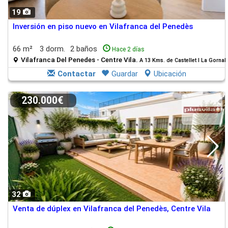
19
Inversión en piso nuevo en Vilafranca del Penedès
66 m²
3 dorm.
2 baños
Hace 2 días
Vilafranca Del Penedes - Centre Vila.
A 13 Kms. de Castellet I La Gornal
Contactar
Guardar
Ubicación
230.000€
32
Venta de dúplex en Vilafranca del Penedès, Centre Vila