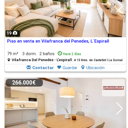
19
Piso en venta en Vilafranca del Penedes, L´Espirall
79 m²
3 dorm.
2 baños
Hace 2 días
Vilafranca Del Penedes - L'espirall.
A 13 Kms. de Castellet I La Gornal
Contactar
Guardar
Ubicación
266.000€