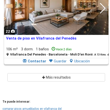
22
Venta de piso en Vilafranca del Penedès
106 m²
3 dorm.
1 baños
Hace 2 días
Vilafranca Del Penedes - Barceloneta - Moli D'en Rovir.
A 13 Kms. de
Contactar
Guardar
Ubicación
Más resultados
Te puede interesar:
comprar pisos amueblados en vilafranca del