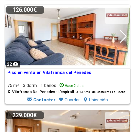
126.000€
22
Piso en venta en Vilafranca del Penedès
75 m²
3 dorm.
1 baños
Hace 2 días
Vilafranca Del Penedes - L'espirall.
A 13 Kms. de Castellet I La Gornal
Contactar
Guardar
Ubicación
229.000€