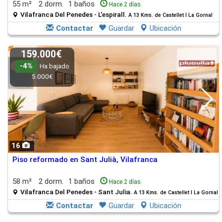
55 m²
2 dorm.
1 baños
Hace 2 días
Vilafranca Del Penedes - L'espirall.
A 13 Kms. de Castellet I La Gornal
Contactar
Guardar
Ubicación
159.000€
-4%
Ha bajado
5.000€
16
Piso reformado en Sant Julià, Vilafranca
58 m²
2 dorm.
1 baños
Hace 2 días
Vilafranca Del Penedes - Sant Julia.
A 13 Kms. de Castellet I La Gornal
Contactar
Guardar
Ubicación