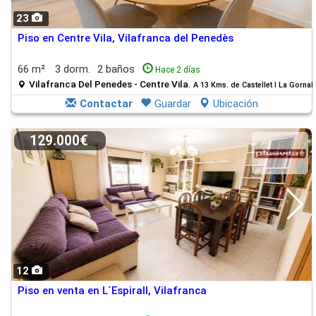
23
Piso en Centre Vila, Vilafranca del Penedès
66 m²
3 dorm.
2 baños
Hace 2 días
Vilafranca Del Penedes - Centre Vila.
A 13 Kms. de Castellet I La Gornal
Contactar
Guardar
Ubicación
129.000€
12
Piso en venta en L´Espirall, Vilafranca