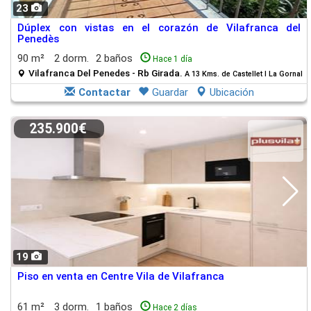
23
Dúplex con vistas en el corazón de Vilafranca del
Penedès
90 m²
2 dorm.
2 baños
Hace 1 día
Vilafranca Del Penedes - Rb Girada.
A 13 Kms. de Castellet I La Gornal
Contactar
Guardar
Ubicación
235.900€
19
Piso en venta en Centre Vila de Vilafranca
61 m²
3 dorm.
1 baños
Hace 2 días