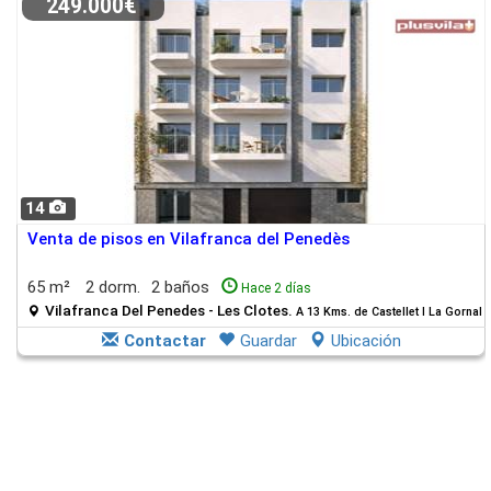
249.000€
14
Venta de pisos en Vilafranca del Penedès
65 m²
2 dorm.
2 baños
Hace 2 días
Vilafranca Del Penedes - Les Clotes.
A 13 Kms. de Castellet I La Gornal
Contactar
Guardar
Ubicación