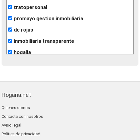
tratopersonal
promayo gestion inmobiliaria
de rojas
inmobiliaria transparente
hogalia
fotofincas
m2 soluciones inmobiliarias
casaidonea
Hogaria.net
grupo extra
Quienes somos
gilmar
Contacta con nosotros
alfa su nuevo hogar
Aviso legal
grup 90
Política de privacidad