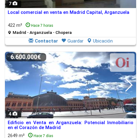
7
Local comercial en venta en Madrid Capital, Arganzuela
422 m²
Hace 7 horas
Madrid - Arganzuela - Chopera
Contactar
Guardar
Ubicación
6.600.000€
4
Edificio en Venta en Arganzuela: Potencial Inmobiliario
en el Corazón de Madrid
2649 m²
Hace 7 días