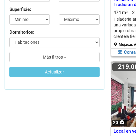
Tradición 
Superficie:
474 m²
2
Heladería a
una variada
propio obra
Dormitorios:
clientela fie
Mojacar.
A
Conta
Más filtros
219.
Actualizar
23
Local en ve