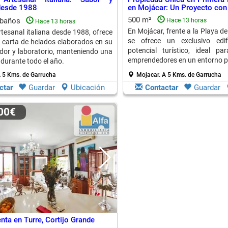
desde 1988
en Mojácar: Un Proyecto con
500 m²
 baños
Hace 13 horas
Hace 13 horas
En Mojácar, frente a la Playa de
rtesanal italiana desde 1988, ofrece
se ofrece un exclusivo edi
 carta de helados elaborados en su
potencial turístico, ideal pa
dor y laboratorio, manteniendo una
emprendedores en un entorno pr
l durante todo el año.
 5 Kms. de Garrucha
Mojacar.
A 5 Kms. de Garrucha
ctar
Guardar
Ubicación
Contactar
Guardar
000€
nta en Turre, Cortijo Grande