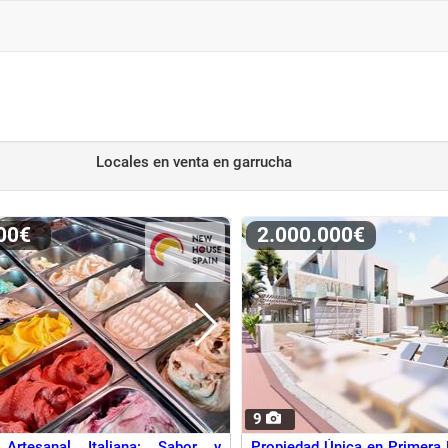
Locales en venta
en garrucha
000€
2.000.000€
9
 Artesanal Italiana: Sabor y
Propiedad Única en Primera 