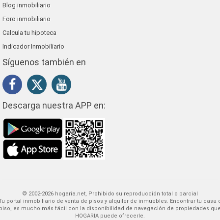
Blog inmobiliario
Foro inmobiliario
Calcula tu hipoteca
Indicador Inmobiliario
Síguenos también en
Descarga nuestra APP en:
© 2002-2026 hogaria.net, Prohibido su reproducción total o parcial
 alquiler de inmuebles. Encontrar tu casa o
piso, es mucho más fácil con la disponibilidad de navegación de propiedades qu
HOGARIA puede ofrecerle.