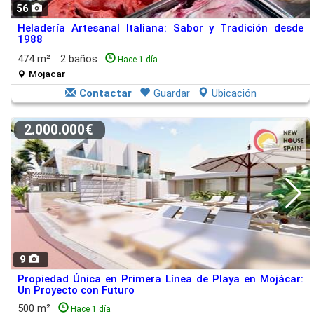
56
Heladería Artesanal Italiana: Sabor y Tradición desde
1988
474 m²
2 baños
Hace 1 día
Mojacar
Contactar
Guardar
Ubicación
2.000.000€
9
Propiedad Única en Primera Línea de Playa en Mojácar:
Un Proyecto con Futuro
500 m²
Hace 1 día