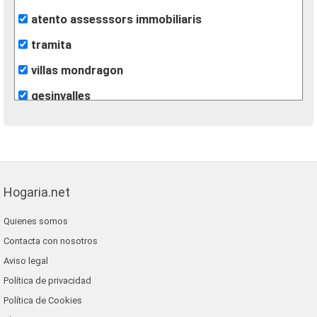
atento assesssors immobiliaris
tramita
villas mondragon
gesinvalles
león inmobiliarias
finques agisa
fincas eva
Hogaria.net
lunallar
Quienes somos
blaneshouse s.l.
Contacta con nosotros
grup 90
Aviso legal
Política de privacidad
Política de Cookies