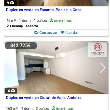
9
Dúplex en venta en Encamp, Pas de la Casa
45 m²
1 dorm.
1 baños
Hace 5 horas
Encamp - Andorra
Contactar
Guardar
842.725€
16
Dúplex en venta en Ciutat de Valls, Andorra
163 m²
4 dorm.
3 baños
Hace 5 horas