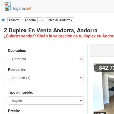
Inicio
Dropdown
Andorra
Andorra
Cerca de Andorra
2 Duplex En Venta Andorra, Andorra
¿Quieres vender? Obtén la valoración de tu duplex en Andor
Operación:
842.
Población:
Tipo inmueble:
Precio: