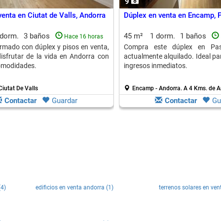
9
enta en Ciutat de Valls, Andorra
Dúplex en venta en Encamp, 
 dorm.
3 baños
45 m²
1 dorm.
1 baños
Hace 16 horas
formado con dúplex y pisos en venta,
Compra este dúplex en Pa
disfrutar de la vida en Andorra con
actualmente alquilado. Ideal pa
omodidades.
ingresos inmediatos.
Ciutat De Valls
Encamp - Andorra.
A 4 Kms. de A
Contactar
Guardar
Contactar
Gu
(4)
edificios en venta andorra (1)
terrenos solares en ven