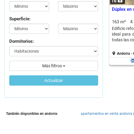
16
Dúplex en v
Superficie:
163 m²
4
Edificio re
ideal para 
todas las c
Dormitorios:
Andorra - 
Más filtros
Actualizar
También disponibles en andorra:
apartamentos en venta andorra 