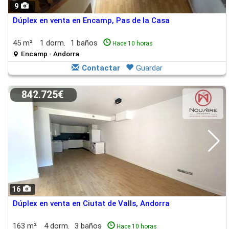
9
Dúplex en venta en Encamp, Pas de la Casa
45 m²
1 dorm.
1 baños
Hace 10 horas
Encamp - Andorra
Contactar
Guardar
842.725€
16
Dúplex en venta en Ciutat de Valls, Andorra
163 m²
4 dorm.
3 baños
Hace 10 horas