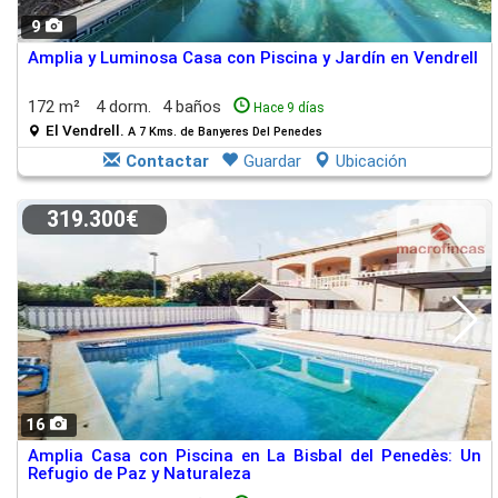
9
Amplia y Luminosa Casa con Piscina y Jardín en Vendrell
172 m²
4 dorm.
4 baños
Hace 9 días
El Vendrell.
A 7 Kms. de Banyeres Del Penedes
Contactar
Guardar
Ubicación
319.300€
16
Amplia Casa con Piscina en La Bisbal del Penedès: Un
Refugio de Paz y Naturaleza