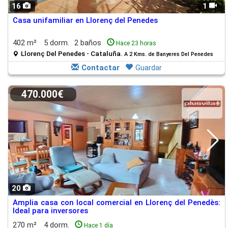
16
1
Casa unifamiliar en Llorenç del Penedes
402 m²
5 dorm.
2 baños
Hace 23 horas
Llorenç Del Penedes - Cataluña.
A 2 Kms. de Banyeres Del Penedes
Contactar
Guardar
470.000€
20
Amplia casa con local comercial en Llorenç del Penedès:
Ideal para inversores
270 m²
4 dorm.
Hace 1 día