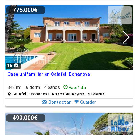
775.000€
16
Casa unifamiliar en Calafell Bonanova
342 m²
6 dorm.
4 baños
Hace 1 día
Calafell - Bonanova.
A 8 Kms. de Banyeres Del Penedes
Contactar
Guardar
499.000€