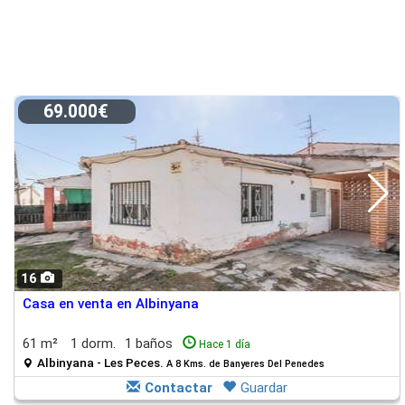
69.000€
16
Casa en venta en Albinyana
61 m²
1 dorm.
1 baños
Hace 1 día
Albinyana - Les Peces.
A 8 Kms. de Banyeres Del Penedes
Contactar
Guardar