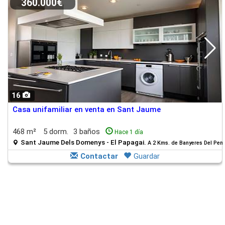
360.000€
16
Casa unifamiliar en venta en Sant Jaume
468 m²
5 dorm.
3 baños
Hace 1 día
Sant Jaume Dels Domenys - El Papagai.
A 2 Kms. de Banyeres Del Pen
Contactar
Guardar