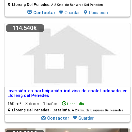
Llorenç Del Penedes.
A 2 Kms. de Banyeres Del Penedes
Contactar
Guardar
Ubicación
114.540€
Inversión en participación indivisa de chalet adosado en
Llorenç del Penedès
160 m²
3 dorm.
1 baños
Hace 1 día
Llorenç Del Penedes - Cataluña.
A 2 Kms. de Banyeres Del Penedes
Contactar
Guardar