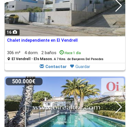
16
Chalet independiente en El Vendrell
306 m²
4 dorm.
2 baños
Hace 1 día
El Vendrell - Els Masos.
A 7 Kms. de Banyeres Del Penedes
Contactar
Guardar
500.000€