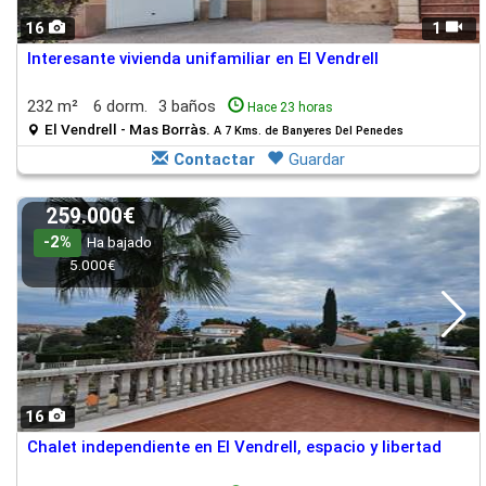
16
1
Interesante vivienda unifamiliar en El Vendrell
232 m²
6 dorm.
3 baños
Hace 23 horas
El Vendrell - Mas Borràs.
A 7 Kms. de Banyeres Del Penedes
Contactar
Guardar
259.000€
-2%
Ha bajado
5.000€
16
Chalet independiente en El Vendrell, espacio y libertad