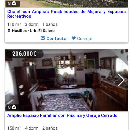
8
Chalet con Amplias Posibilidades de Mejora y Espacios
Recreativos
110 m²
3 dorm.
1 baños
Husillos - Urb. El Salero
Contactar
Guardar
206.000€
8
Amplio Espacio Familiar con Piscina y Garaje Cerrado
150 m²
4 dorm.
2 baños