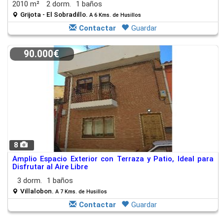
2010 m²
2 dorm.
1 baños
Grijota - El Sobradillo.
A 6 Kms. de Husillos
Contactar
Guardar
90.000€
8
Amplio Espacio Exterior con Terraza y Patio, Ideal para
Disfrutar al Aire Libre
3 dorm.
1 baños
Villalobon.
A 7 Kms. de Husillos
Contactar
Guardar