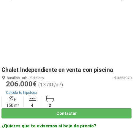
1
/
8
Chalet Independiente en venta con piscina
husillos
urb. el salero
Id-3523979
206.000€
(1.373€/m²)
Calcula tu hipoteca
150 m²
4
2
Contactar
¿Quieres que te avisemos si baja de precio?