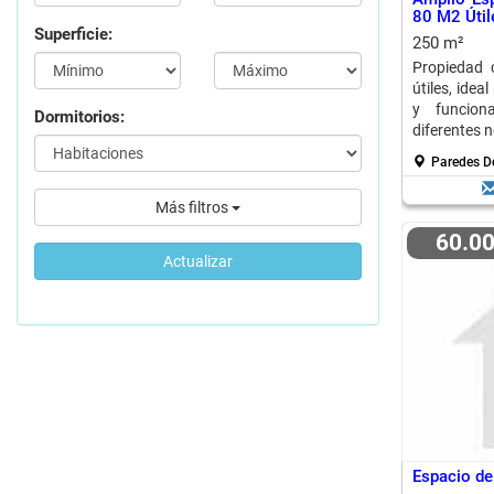
80 M2 Útil
Superficie:
250 m²
Propiedad 
útiles, idea
y funcion
Dormitorios:
diferentes 
Paredes D
Más filtros
60.0
Actualizar
Espacio de