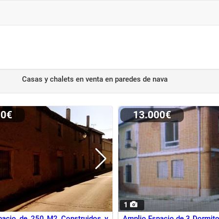
Casas y chalets en venta
en paredes de nava
00€
13.000€
1
pacio de 250 M2 Construidos y
Amplio Espacio de 3 Dormito