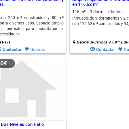
es
en 116,62 m²
116 m²
3 dorm.
2 baños
con 250 m² construidos y 80 m²
Inmueble de 3 dormitorios y 2 
l para diversos usos. Espacio amplio
con 116,62 m² construidos y 94,
al, perfecto para adaptarse a
necesidades.
e Nava
Becerril De Campos.
A 6 Kms. de
Contactar
Guardar
Contactar
Gu
00€
 Dos Niveles con Patio