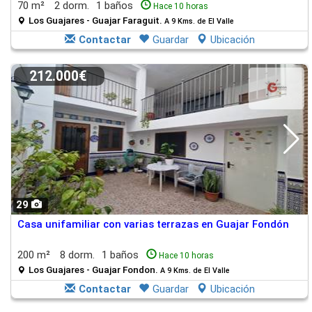
70 m²
2 dorm.
1 baños
Hace 10 horas
Los Guajares - Guajar Faraguit.
A 9 Kms. de El Valle
Contactar
Guardar
Ubicación
212.000€
29
Casa unifamiliar con varias terrazas en Guajar Fondón
200 m²
8 dorm.
1 baños
Hace 10 horas
Los Guajares - Guajar Fondon.
A 9 Kms. de El Valle
Contactar
Guardar
Ubicación