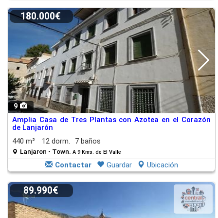
180.000€
9
Amplia Casa de Tres Plantas con Azotea en el Corazón
de Lanjarón
440 m²
12 dorm.
7 baños
Lanjaron - Town.
A 9 Kms. de El Valle
Contactar
Guardar
Ubicación
89.990€