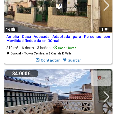
16
1
Amplia Casa Adosada Adaptada para Personas con
Movilidad Reducida en Dúrcal
319 m²
6 dorm.
3 baños
Hace 5 horas
Durcal - Town Centre.
A 6 Kms. de El Valle
Contactar
Guardar
84.000€