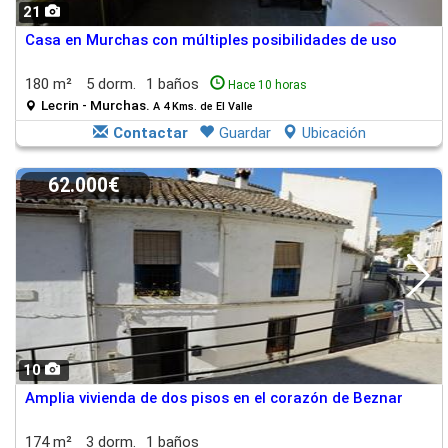
21
Casa en Murchas con múltiples posibilidades de uso
180 m²
5 dorm.
1 baños
Hace 10 horas
Lecrin - Murchas.
A 4 Kms. de El Valle
Contactar
Guardar
Ubicación
62.000€
10
Amplia vivienda de dos pisos en el corazón de Beznar
174 m²
3 dorm.
1 baños