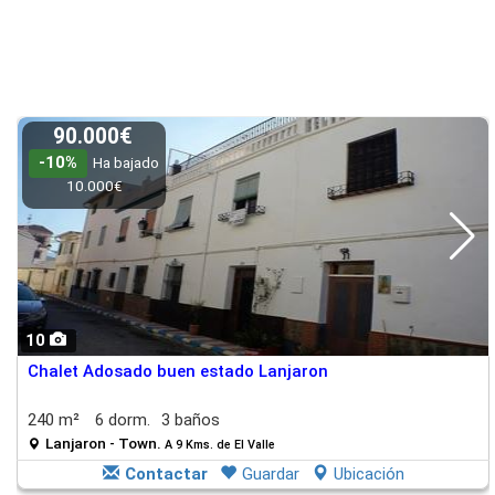
90.000€
-10%
Ha bajado
10.000€
10
Chalet Adosado buen estado Lanjaron
240 m²
6 dorm.
3 baños
Lanjaron - Town.
A 9 Kms. de El Valle
Contactar
Guardar
Ubicación