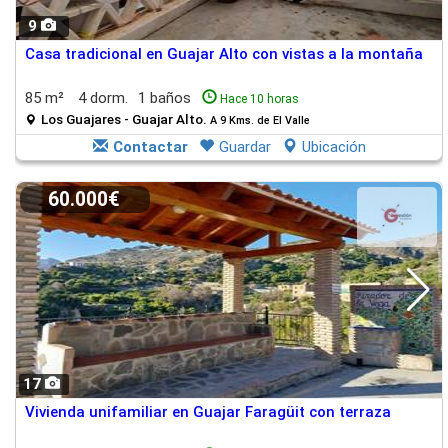
9
Casa tradicional en Guajar Alto con vistas a la montaña
85 m²
4 dorm.
1 baños
Hace 10 horas
Los Guajares - Guajar Alto.
A 9 Kms. de El Valle
Contactar
Guardar
Ubicación
60.000€
17
Vivienda unifamiliar en Guajar Faragüit con terraza