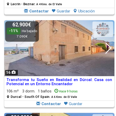
Lecrin - Beznar.
A 4 Kms. de El Valle
Contactar
Guardar
Ubicación
62.900€
-11%
Ha bajado
7.090€
16
Transforma tu Sueño en Realidad en Dúrcal: Casa con
Potencial en un Entorno Encantador
106 m²
3 dorm.
1 baños
Hace 9 horas
Durcal - South Of Spain.
A 6 Kms. de El Valle
Contactar
Guardar