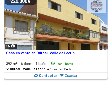
226.000€
16
Casa en venta en Dúrcal, Valle de Lecrín
392 m²
6 dorm.
1 baños
Hace 9 horas
Durcal - Valle De Lecrín.
A 6 Kms. de El Valle
Contactar
Guardar