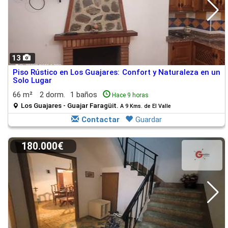
13
Piso Rústico en Los Guajares: Confort y Naturaleza en un
Solo Lugar
66 m²
2 dorm.
1 baños
Hace 9 horas
Los Guajares - Guajar Faragüit.
A 9 Kms. de El Valle
Contactar
Guardar
180.000€