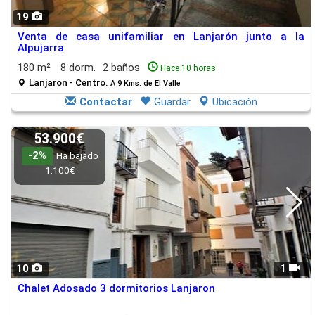
19
Venta de casa unifamiliar en Lanjarón junto a la
Alpujarra
180 m²
8 dorm.
2 baños
Hace 10 horas
Lanjaron - Centro.
A 9 Kms. de El Valle
Contactar
Guardar
Ubicación
53.900€
-2%
Ha bajado
1.100€
10
1
Chalet Adosado 3 dormitorios Lanjaron