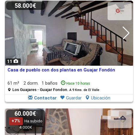
58.000€
11
Casa de pueblo con dos plantas en Guajar Fondón
61 m²
2 dorm.
1 baños
Hace 10 horas
Los Guajares - Guajar Fondon.
A 9 Kms. de El Valle
Contactar
Guardar
Ubicación
60.000€
+7%
Ha subido
4.000€