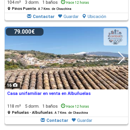
104 m²
3 dorm.
1 baños
Hace 12 horas
Pinos Puente.
A 7 Kms. de Chauchina
Contactar
Guardar
Ubicación
79.000€
16
Casa unifamiliar en venta en Albuñuelas
118 m²
5 dorm.
1 baños
Hace 12 horas
Peñuelas - Albuñuelas.
A 7 Kms. de Chauchina
Contactar
Guardar