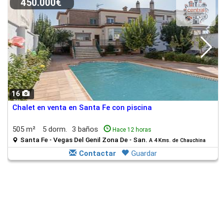
450.000€
16
Chalet en venta en Santa Fe con piscina
505 m²
5 dorm.
3 baños
Hace 12 horas
Santa Fe - Vegas Del Genil Zona De - San.
A 4 Kms. de Chauchina
Contactar
Guardar