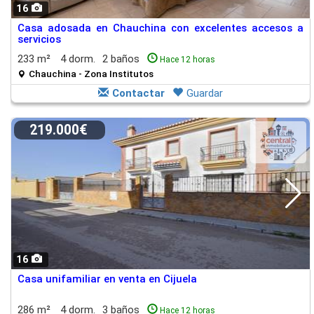
16
Casa adosada en Chauchina con excelentes accesos a
servicios
233 m²
4 dorm.
2 baños
Hace 12 horas
Chauchina - Zona Institutos
Contactar
Guardar
219.000€
16
Casa unifamiliar en venta en Cijuela
286 m²
4 dorm.
3 baños
Hace 12 horas