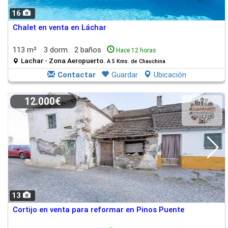
16
Chalet en venta en Láchar
113 m²
3 dorm.
2 baños
Hace 12 horas
Lachar - Zona Aeropuerto.
A 5 Kms. de Chauchina
Contactar
Guardar
Ubicación
12.000€
13
Cortijo en venta para reformar en Pinos Puente