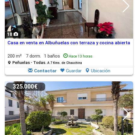
18
Casa en venta en Albuñuelas con terraza y cocina abierta
200 m²
7 dorm.
1 baños
Hace 13 horas
Peñuelas - Todas.
A 7 Kms. de Chauchina
Contactar
Guardar
Ubicación
325.000€