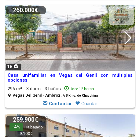
260.000€
16
Casa unifamiliar en Vegas del Genil con múltiples
opciones
296 m²
8 dorm.
3 baños
Hace 12 horas
Vegas Del Genil - Ambroz.
A 8 Kms. de Chauchina
Contactar
Guardar
259.900€
-4%
Ha bajado
9.100€