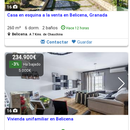
16
Casa en esquina a la venta en Belicena, Granada
260 m²
6 dorm.
2 baños
Hace 12 horas
Belicena.
A 7 Kms. de Chauchina
Contactar
Guardar
234.900€
-3%
Ha bajado
5.000€
16
Vivienda unifamiliar en Belicena