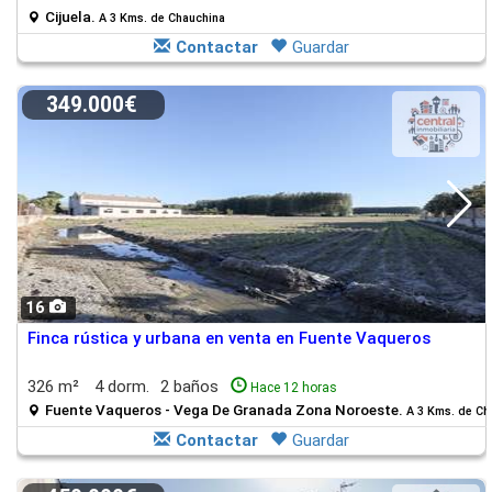
Cijuela.
A 3 Kms. de Chauchina
Contactar
Guardar
349.000€
16
Finca rústica y urbana en venta en Fuente Vaqueros
326 m²
4 dorm.
2 baños
Hace 12 horas
Fuente Vaqueros - Vega De Granada Zona Noroeste.
A 3 Kms. de Ch
Contactar
Guardar