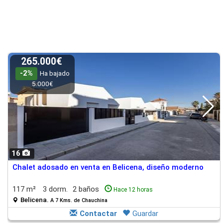
265.000€
-2%
Ha bajado
5.000€
16
Chalet adosado en venta en Belicena, diseño moderno
117 m²
3 dorm.
2 baños
Hace 12 horas
Belicena.
A 7 Kms. de Chauchina
Contactar
Guardar