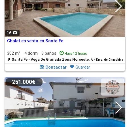
16
Chalet en venta en Santa Fe
302 m²
4 dorm.
3 baños
Hace 12 horas
Santa Fe - Vega De Granada Zona Noroeste.
A 4 Kms. de Chauchina
Contactar
Guardar
251.000€