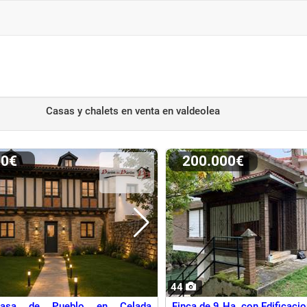
Casas y chalets en venta
en valdeolea
00€
200.000€
44
Casa de Pueblo en Celada
Finca de 9 Ha. con Edificaci