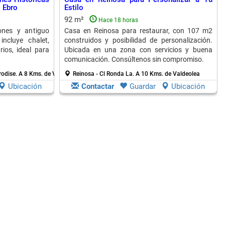
o Ebro
Estilo
92 m²
Hace 18 horas
ones y antiguo
Casa en Reinosa para restaurar, con 107 m2
incluye chalet,
construidos y posibilidad de personalización.
ios, ideal para
Ubicada en una zona con servicios y buena
comunicación. Consúltenos sin compromiso.
rodise.
A 8 Kms. de Valdeolea
Reinosa - Cl Ronda La.
A 10 Kms. de Valdeolea
Ubicación
Contactar
Guardar
Ubicación