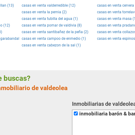
llan (13)
casas en venta valderredible (12)
casas en venta cervera 
casas en venta la pernia (2)
casas en venta torrelav
casas en venta tubilla del agua (1)
casas en venta masa (
o (12)
casas en venta pomar de valdivia (8)
casas en venta pradano
3)
casas en venta santibañez de la peña (2)
casas en venta collazo
e garabandal
casas en venta campoo de enmedio (1)
casas en venta espinos
casas en venta cabezon de la sal (1)
ue buscas?
nmobiliario de valdeolea
Inmobiliarias de valdeole
inmobiliaria barón & ba