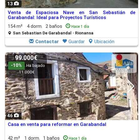
13
Venta de Espaciosa Nave en San Sebastián de
Garabandal: Ideal para Proyectos Turísticos
154 m²
4 dorm.
2 baños
Hace 1 día
San Sebastian De Garabandal - Rionansa
Contactar
Guardar
Ubicación
99.000€
-10%
Ha bajado
11.000€
46
Casa en venta para reformar en Garabandal
42 m²
1 dorm.
1 baños
Hace 1 día