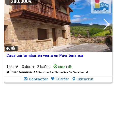
280.000€
46
Casa unifamiliar en venta en Puentenansa
152 m²
3 dorm.
2 baños
Hace 1 día
Puentenansa.
A 5 Kms. de San Sebastian De Garabandal
Contactar
Guardar
Ubicación