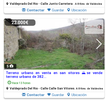
Valdeprado Del Rio - Calle Junto Carretera .
A 8 Kms. de Valdeolea
Contactar
Guardar
Ubicación
22.000€
5
Terreno urbano en venta en san vitores 🌄se vende
terreno urbano de 382...
Hace 13 horas
Valdeprado Del Rio - Calle Calle San Vitores.
A 8 Kms. de Valdeolea
Contactar
Guardar
Ubicación