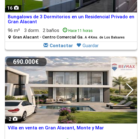
16
Bungalows de 3 Dormitorios en un Residencial Privado en
Gran Alacant
96 m²
3 dorm.
2 baños
Hace 11 horas
Gran Alacant - Centro Comercial Ga.
A 4 Kms. de Los Balsares
Contactar
Guardar
690.000€
2
Villa en venta en Gran Alacant, Monte y Mar