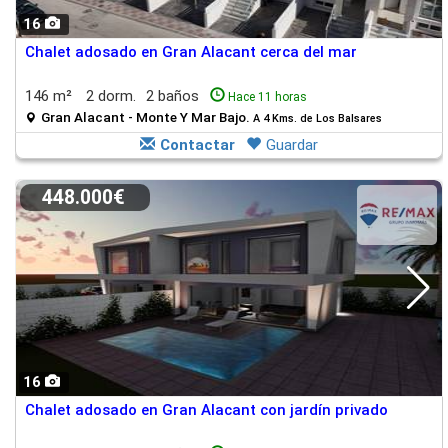
16
Chalet adosado en Gran Alacant cerca del mar
146 m²
2 dorm.
2 baños
Hace 11 horas
Gran Alacant - Monte Y Mar Bajo.
A 4 Kms. de Los Balsares
Contactar
Guardar
448.000€
16
Chalet adosado en Gran Alacant con jardín privado