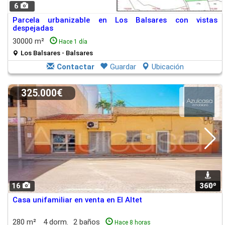
6
Parcela urbanizable en Los Balsares con vistas
despejadas
30000 m²
Hace 1 día
Los Balsares - Balsares
Contactar
Guardar
Ubicación
325.000€
16
360º
1
Casa unifamiliar en venta en El Altet
280 m²
4 dorm.
2 baños
Hace 8 horas