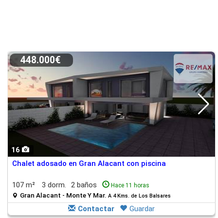
448.000€
16
Chalet adosado en Gran Alacant con piscina
107 m²
3 dorm.
2 baños
Hace 11 horas
Gran Alacant - Monte Y Mar.
A 4 Kms. de Los Balsares
Contactar
Guardar