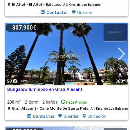
El Altet - El Altet - Balsares.
A 3 Kms. de Los Balsares
Contactar
Guardar
307.900€
50
360º
Bungalow luminoso en Gran Alacant
208 m²
2 dorm.
2 baños
Hace 8 horas
Gran Alacant - Calle Monte De Santa Pola.
A 4 Kms. de Los Balsares
Contactar
Guardar
Ubicación