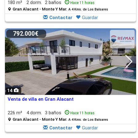
180 m²
2 dorm.
2 baños
Hace 11 horas
Gran Alacant - Monte Y Mar.
A 4 Kms. de Los Balsares
Contactar
Guardar
792.000€
14
Venta de villa en Gran Alacant
226 m²
4 dorm.
3 baños
Hace 11 horas
Gran Alacant - Monte Y Mar.
A 4 Kms. de Los Balsares
Contactar
Guardar