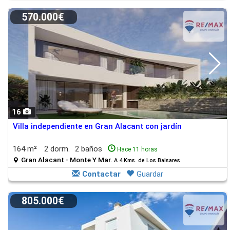
570.000€
16
Villa independiente en Gran Alacant con jardín
164 m²
2 dorm.
2 baños
Hace 11 horas
Gran Alacant - Monte Y Mar.
A 4 Kms. de Los Balsares
Contactar
Guardar
805.000€