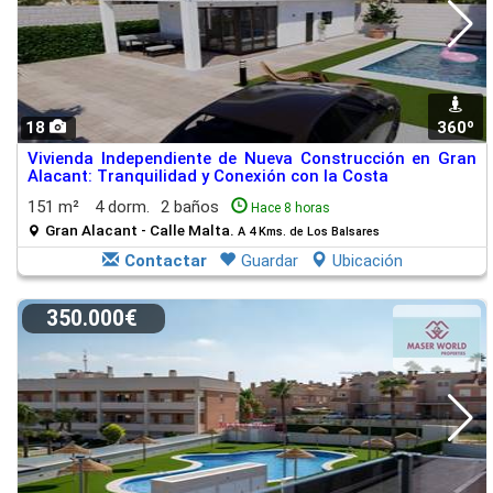
18
360º
Vivienda Independiente de Nueva Construcción en Gran
Alacant: Tranquilidad y Conexión con la Costa
151 m²
4 dorm.
2 baños
Hace 8 horas
Gran Alacant - Calle Malta.
A 4 Kms. de Los Balsares
Contactar
Guardar
Ubicación
350.000€