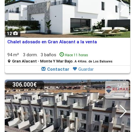
12
Chalet adosado en Gran Alacant a la venta
94 m²
3 dorm.
3 baños
Hace 11 horas
Gran Alacant - Monte Y Mar Bajo.
A 4 Kms. de Los Balsares
Contactar
Guardar
306.000€