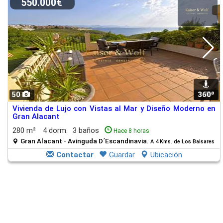
550.000€
50
360º
1
Vivienda de Lujo con Vistas al Mar y Diseño Moderno en
Gran Alacant
280 m²
4 dorm.
3 baños
Hace 8 horas
Gran Alacant - Avinguda D´Escandinavia.
A 4 Kms. de Los Balsares
Contactar
Guardar
Ubicación