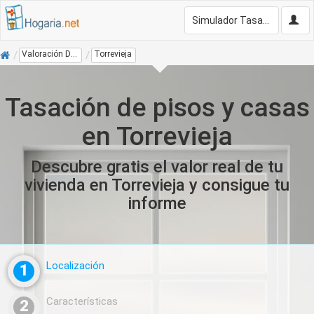
Simulador Tasación Gratis
Inicio
Valoración De Vivienda
Torrevieja
Tasación de pisos y casas
en Torrevieja
Descubre gratis el valor real de tu
vivienda en Torrevieja y consigue tu
informe
Localización
1
Características
2