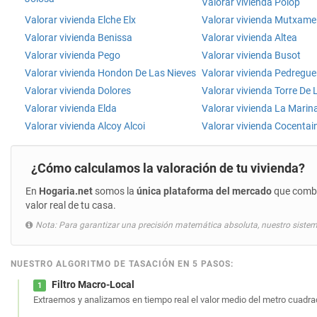
Valorar vivienda Polop
Valorar vivienda Elche Elx
Valorar vivienda Mutxame
Valorar vivienda Benissa
Valorar vivienda Altea
Valorar vivienda Pego
Valorar vivienda Busot
Valorar vivienda Hondon De Las Nieves
Valorar vivienda Pedregue
Valorar vivienda Dolores
Valorar vivienda Torre De
Valorar vivienda Elda
Valorar vivienda La Marin
Valorar vivienda Alcoy Alcoi
Valorar vivienda Cocentai
¿Cómo calculamos la valoración de tu vivienda?
En
Hogaria.net
somos la
única plataforma del mercado
que combin
valor real de tu casa.
Nota: Para garantizar una precisión matemática absoluta, nuestro sistem
NUESTRO ALGORITMO DE TASACIÓN EN 5 PASOS:
Filtro Macro-Local
1
Extraemos y analizamos en tiempo real el valor medio del metro cuadrad