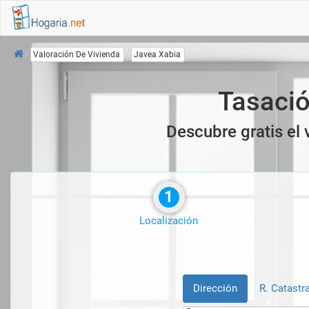
Inicio
Valoración De Vivienda
Javea Xabia
Tasació
Descubre gratis el 
1
Localización
Dirección
R. Catastra