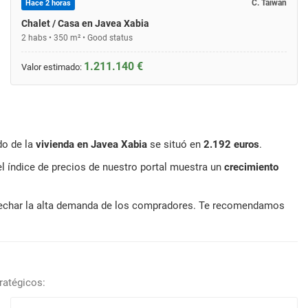
C. Taiwán
Hace 2 horas
Chalet / Casa en Javea Xabia
2 habs • 350 m² • Good status
1.211.140 €
Valor estimado:
do de la
vivienda en Javea Xabia
se situó en
2.192 euros
.
l índice de precios de nuestro portal muestra un
crecimiento
rovechar la alta demanda de los compradores. Te recomendamos
ratégicos: