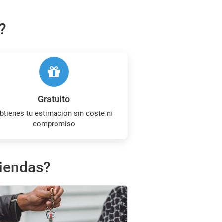
?
Gratuito
compromiso
viendas?