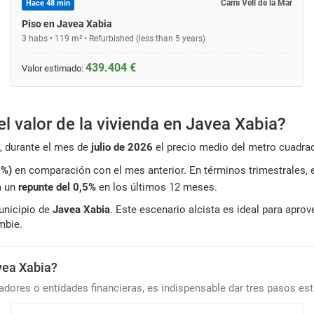
Camí Vell de la Mar
Hace 48 min
Piso en Javea Xabia
3 habs • 119 m² • Refurbished (less than 5 years)
439.404 €
Valor estimado:
l valor de la vivienda en Javea Xabia?
, durante el mes de
julio de 2026
el precio medio del metro cuadra
0%)
en comparación con el mes anterior. En términos trimestrales, e
a un
repunte del 0,5%
en los últimos 12 meses.
municipio de
Javea Xabia
. Este escenario alcista es ideal para ap
mbie.
avea Xabia?
radores o entidades financieras, es indispensable dar tres pasos est