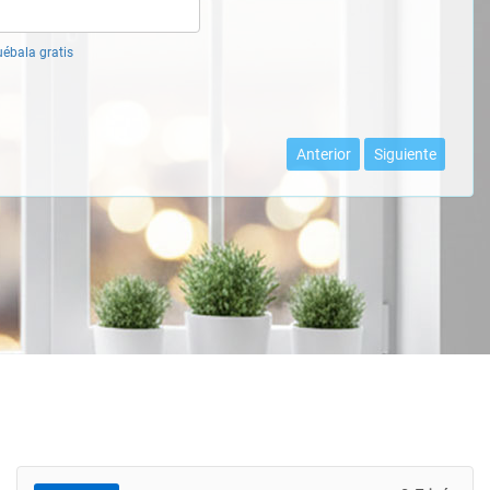
uébala gratis
Anterior
Siguiente