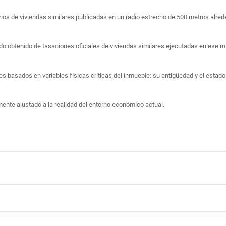
rios de viviendas similares publicadas en un radio estrecho de 500 metros alred
ado obtenido de tasaciones oficiales de viviendas similares ejecutadas en ese 
res basados en variables físicas críticas del inmueble: su antigüedad y el estad
ente ajustado a la realidad del entorno económico actual.