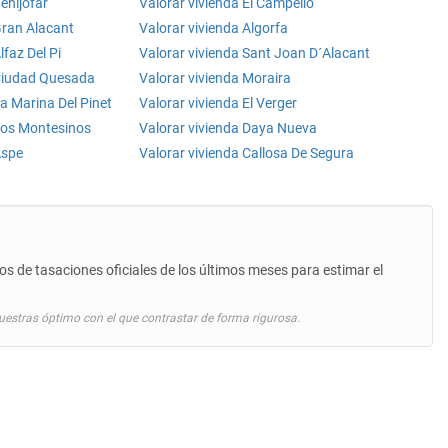
enijofar
Valorar vivienda El Campello
Gran Alacant
Valorar vivienda Algorfa
lfaz Del Pi
Valorar vivienda Sant Joan D´Alacant
 Ciudad Quesada
Valorar vivienda Moraira
La Marina Del Pinet
Valorar vivienda El Verger
Los Montesinos
Valorar vivienda Daya Nueva
Aspe
Valorar vivienda Callosa De Segura
s de tasaciones oficiales de los últimos meses para estimar el
estras óptimo con el que contrastar de forma rigurosa.