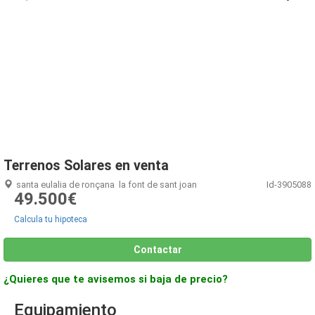
1
/
16
Terrenos Solares en venta
santa eulalia de ronçana
la font de sant joan
Id-3905088
49.500€
Calcula tu hipoteca
Contactar
¿Quieres que te avisemos si baja de precio?
Equipamiento