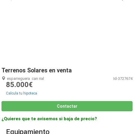
1
/
12
Terrenos Solares en venta
esparreguera
can rial
Id-3727674
85.000€
Calcula tu hipoteca
Contactar
¿Quieres que te avisemos si baja de precio?
Equipamiento