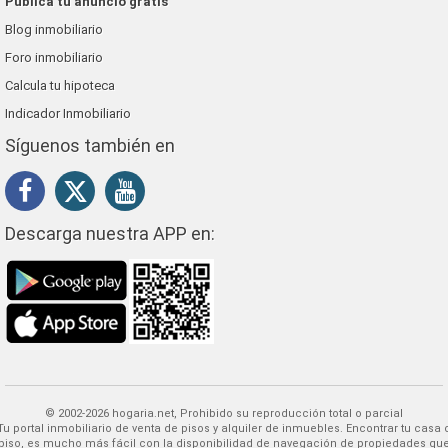
Publica tu anuncio gratis
Blog inmobiliario
Foro inmobiliario
Calcula tu hipoteca
Indicador Inmobiliario
Síguenos también en
Descarga nuestra APP en:
© 2002-2026 hogaria.net, Prohibido su reproducción total o parcial
 alquiler de inmuebles. Encontrar tu casa o
piso, es mucho más fácil con la disponibilidad de navegación de propiedades qu