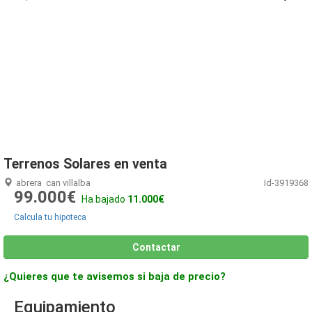
1
/
16
Terrenos Solares en venta
abrera
can villalba
Id-3919368
99.000€
Ha bajado
11.000€
Calcula tu hipoteca
Contactar
¿Quieres que te avisemos si baja de precio?
Equipamiento