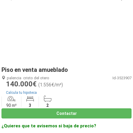
1
/
8
Piso en venta amueblado
palencia
cristo del otero
Id-3523907
140.000€
(1.556€/m²)
Calcula tu hipoteca
90 m²
3
2
Contactar
¿Quieres que te avisemos si baja de precio?