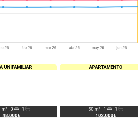
A UNIFAMILIAR
APARTAMENTO
 m²
3
1
50 m²
1
1
48.000€
102.000€