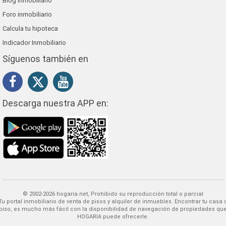
Blog inmobiliario
Foro inmobiliario
Calcula tu hipoteca
Indicador Inmobiliario
Síguenos también en
Descarga nuestra APP en:
© 2002-2026 hogaria.net, Prohibido su reproducción total o parcial
 alquiler de inmuebles. Encontrar tu casa o
piso, es mucho más fácil con la disponibilidad de navegación de propiedades qu
HOGARIA puede ofrecerle.