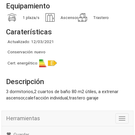
Equipamiento
1 plaza/s
Ascensor
Trastero
Caraterísticas
Actualizado: 12/03/2021
Conservación: nuevo
Cert. energético:
Descripción
3 dormitorios,2 cuartos de baño 80 m2 útiles, a extrenar
ascensor,calefacción individual,trastero garaje
Herramientas
Herra
Guardar