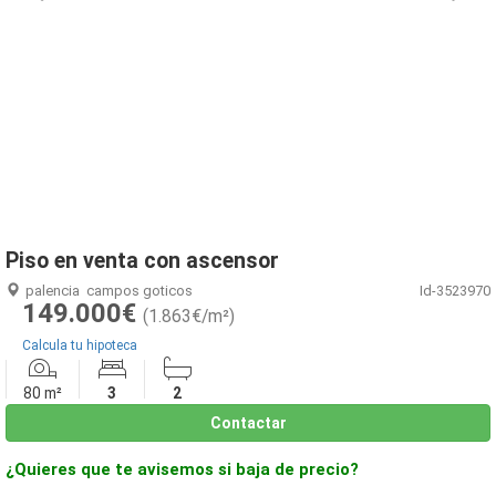
1
/
1
Piso en venta con ascensor
palencia
campos goticos
Id-3523970
149.000€
(1.863€/m²)
Calcula tu hipoteca
80 m²
3
2
Contactar
¿Quieres que te avisemos si baja de precio?