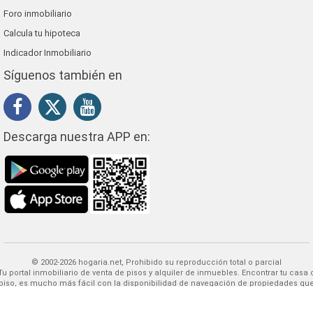
Foro inmobiliario
Calcula tu hipoteca
Indicador Inmobiliario
Síguenos también en
Descarga nuestra APP en:
© 2002-2026 hogaria.net, Prohibido su reproducción total o parcial
 alquiler de inmuebles. Encontrar tu casa o
piso, es mucho más fácil con la disponibilidad de navegación de propiedades qu
HOGARIA puede ofrecerle.