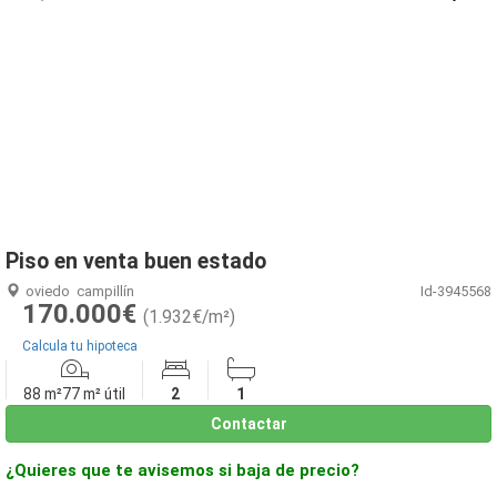
1
/
36
Piso en venta buen estado
oviedo
campillín
Id-3945568
170.000€
(1.932€/m²)
Calcula tu hipoteca
88 m²
77 m² útil
2
1
Contactar
¿Quieres que te avisemos si baja de precio?