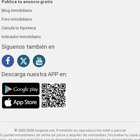
Publica tu anuncio gratis
Blog inmobiliario
Foro inmobiliario
Calcula tu hipoteca
Indicador Inmobiliario
Síguenos también en
Descarga nuestra APP en:
© 2002-2026 hogaria.net, Prohibido su reproducción total o parcial
 alquiler de inmuebles. Encontrar tu casa o
piso, es mucho más fácil con la disponibilidad de navegación de propiedades qu