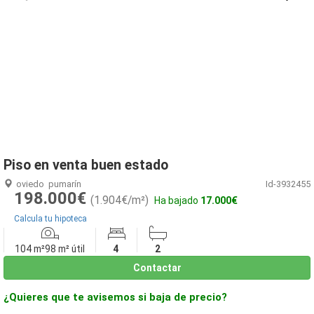
1
/
5
Piso en venta buen estado
oviedo
pumarín
Id-3932455
198.000€
(1.904€/m²)
Ha bajado
17.000€
Calcula tu hipoteca
104 m²
98 m² útil
4
2
Contactar
¿Quieres que te avisemos si baja de precio?