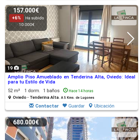
157.000€
+6%
Ha subido
10.000€
19
Amplio Piso Amueblado en Tenderina Alta, Oviedo: Ideal
para tu Estilo de Vida
52 m²
1 dorm.
1 baños
Hace 14 horas
Oviedo - Tenderina Alta.
A 5 Kms. de Lugones
Contactar
Guardar
Ubicación
680.000€