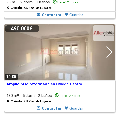
76 m²
2 dorm.
1 baños
Hace 12 horas
Oviedo.
A 5 Kms. de Lugones
Contactar
Guardar
490.000€
10
Amplio piso reformado en Oviedo Centro
180 m²
5 dorm.
2 baños
Hace 12 horas
Oviedo.
A 5 Kms. de Lugones
Contactar
Guardar