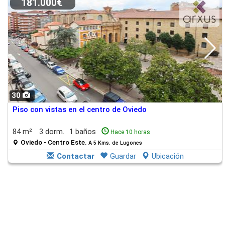
181.000€
30
Piso con vistas en el centro de Oviedo
84 m²
3 dorm.
1 baños
Hace 10 horas
Oviedo - Centro Este.
A 5 Kms. de Lugones
Contactar
Guardar
Ubicación