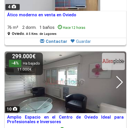
4
Ático moderno en venta en Oviedo
76 m²
2 dorm.
1 baños
Hace 12 horas
Oviedo.
A 5 Kms. de Lugones
Contactar
Guardar
299.000€
-4%
Ha bajado
11.000€
10
Amplio Espacio en el Centro de Oviedo Ideal para
Profesionales e Inversores