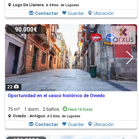
Lugo De Llanera.
A 4 Kms. de Lugones
Contactar
Guardar
Ubicación
90.000€
22
Oportunidad en el casco histórico de Oviedo
75 m²
1 dorm.
2 baños
Hace 10 horas
Oviedo - Antiguo.
A 5 Kms. de Lugones
Contactar
Guardar
Ubicación