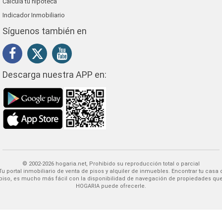
Calcula tu hipoteca
Indicador Inmobiliario
Síguenos también en
Descarga nuestra APP en:
© 2002-2026 hogaria.net, Prohibido su reproducción total o parcial
 alquiler de inmuebles. Encontrar tu casa o
piso, es mucho más fácil con la disponibilidad de navegación de propiedades qu
HOGARIA puede ofrecerle.