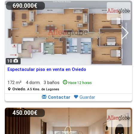
690.000€
10
Espectacular piso en venta en Oviedo
172 m²
4 dorm.
3 baños
Hace 12 horas
Oviedo.
A 5 Kms. de Lugones
Contactar
Guardar
450.000€