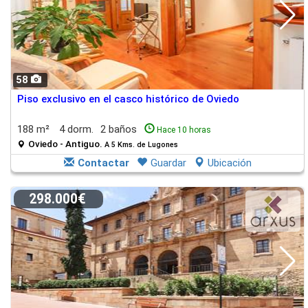
58
Piso exclusivo en el casco histórico de Oviedo
188 m²
4 dorm.
2 baños
Hace 10 horas
Oviedo - Antiguo.
A 5 Kms. de Lugones
Contactar
Guardar
Ubicación
298.000€