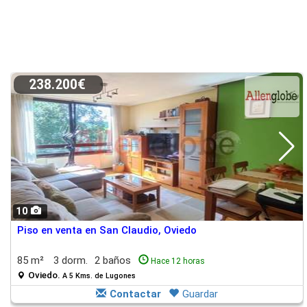
238.200€
10
Piso en venta en San Claudio, Oviedo
85 m²
3 dorm.
2 baños
Hace 12 horas
Oviedo.
A 5 Kms. de Lugones
Contactar
Guardar