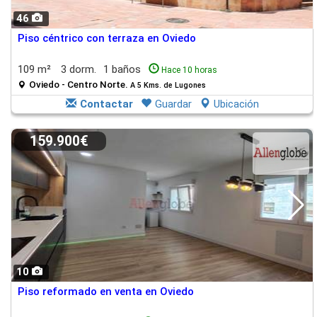
46
Piso céntrico con terraza en Oviedo
109 m²
3 dorm.
1 baños
Hace 10 horas
Oviedo - Centro Norte.
A 5 Kms. de Lugones
Contactar
Guardar
Ubicación
159.900€
10
Piso reformado en venta en Oviedo