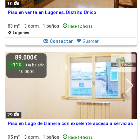
10
Piso en venta en Lugones, Distrito Único
83 m²
3 dorm.
1 baños
Hace 12 horas
Lugones
Contactar
Guardar
89.000€
-11%
Ha bajado
10.000€
29
Piso en Lugo de Llanera con excelente acceso a servicios
95 m²
3 dorm.
1 baños
Hace 14 horas